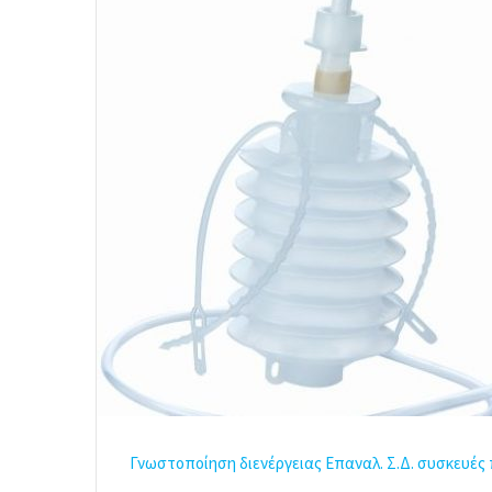
a
i
l
Γνωστοποίηση διενέργειας Επαναλ. Σ.Δ. συσκευές