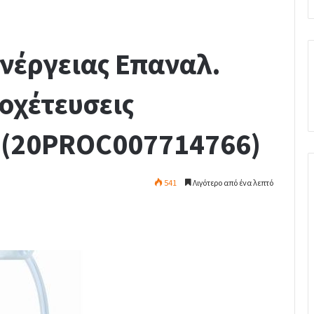
νέργειας Επαναλ.
οχέτευσεις
)(20PROC007714766)
541
Λιγότερο από ένα λεπτό