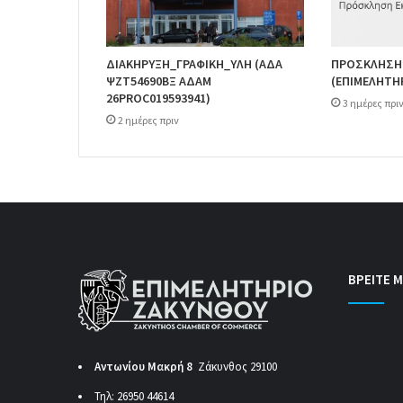
ΔΙΑΚΗΡΥΞΗ_ΓΡΑΦΙΚΗ_ΥΛΗ (ΑΔΑ
ΠΡΟΣΚΛΗΣΗ
ΨΖΤ54690ΒΞ ΑΔΑΜ
(ΕΠΙΜΕΛΗΤΗ
26PROC019593941)
3 ημέρες πρι
2 ημέρες πριν
ΒΡΕΙΤΕ Μ
Αντωνίου Μακρή 8
Ζάκυνθος 29100
Τηλ: 26950 44614