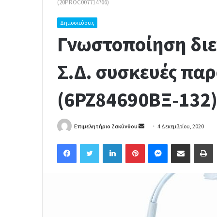
(20PROC007714766)
Δημοσιεύσεις
Γνωστοποίηση διε
Σ.Δ. συσκευές παρ
(6ΡΖ84690ΒΞ-132
Επιμελητήριο Ζακύνθου
S
4 Δεκεμβρίου, 2020
e
Facebook
Twitter
LinkedIn
Pinterest
Messenger
Share via Email
Print
n
d
a
n
e
m