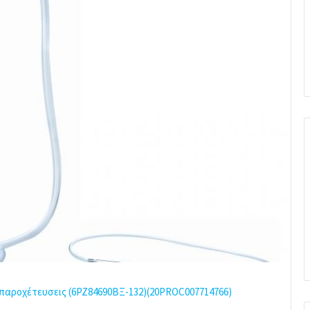
 παροχέτευσεις (6ΡΖ84690ΒΞ-132)(20PROC007714766)