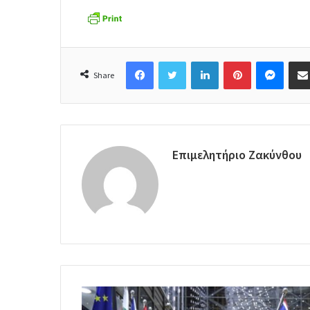
Facebook
Twitter
LinkedIn
Pinterest
Messenger
Share
Επιμελητήριο Ζακύνθου