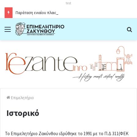
test
Παράταση ενιαίου πλαισίου ωραρίου λειτουργίας καταστημάτων στο Δήμο Ζακύνθου κατά την θερινή περίοδο 2026
Menu
Α
Επιμελητήριο
Ιστορικό
Το Επιμελητήριο Ζακύνθου ιδρύθηκε το 1991 με το Π.Δ 311(ΦΕΚ