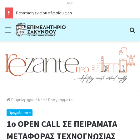
test
Παράταση ενιαίου πλαισίου ωραρίου λειτουργίας καταστημάτων στο Δήμο Ζακύνθου κατά την θερινή περίοδο 2026
Menu
Α
Επιμελητήριο
/
Νέα
/
Προγράμματα
Προγράμματα
1o OPEN CALL ΣΕ ΠΕΙΡΑΜΑΤΑ
ΜΕΤΑΦΟΡΑΣ ΤΕΧΝΟΓΝΩΣΙΑΣ