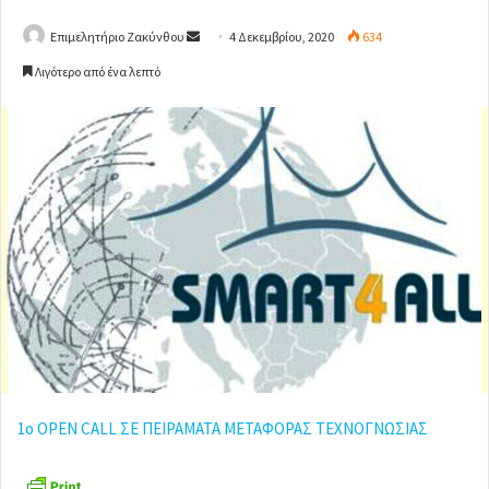
Επιμελητήριο Ζακύνθου
S
4 Δεκεμβρίου, 2020
634
e
Λιγότερο από ένα λεπτό
n
d
a
n
e
m
a
i
l
1o OPEN CALL ΣΕ ΠΕΙΡΑΜΑΤΑ ΜΕΤΑΦΟΡΑΣ ΤΕΧΝΟΓΝΩΣΙΑΣ