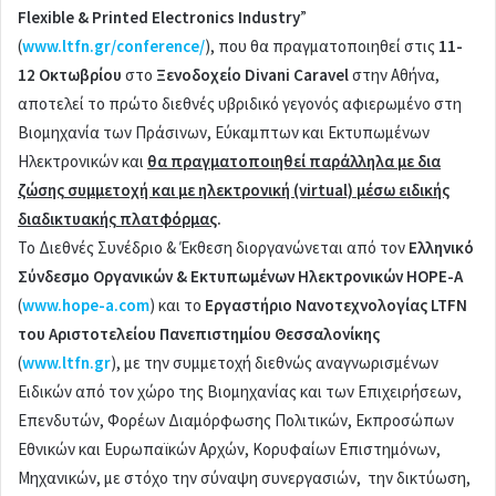
Flexible & Printed Electronics Industry
”
(
www.ltfn.gr/conference/
), που θα πραγματοποιηθεί στις
11-
12 Οκτωβρίου
στο
Ξενοδοχείο
Divani Caravel
στην Αθήνα,
αποτελεί το πρώτο διεθνές υβριδικό γεγονός αφιερωμένο στη
Βιομηχανία των Πράσινων, Εύκαμπτων και Εκτυπωμένων
Ηλεκτρονικών και
θα πραγματοποιηθεί παράλληλα με δια
ζώσης συμμετοχή και με ηλεκτρονική (virtual) μέσω ειδικής
διαδικτυακής πλατφόρμας
.
Το Διεθνές Συνέδριο & Έκθεση διοργανώνεται από τον
Ελληνικό
Σύνδεσμο Οργανικών & Εκτυπωμένων Ηλεκτρονικών ΗΟΡΕ-Α
(
www.hope-a.com
) και το
Εργαστήριο Νανοτεχνολογίας LTFN
του Αριστοτελείου Πανεπιστημίου Θεσσαλονίκης
(
www.ltfn.gr
), με την συμμετοχή διεθνώς αναγνωρισμένων
Ειδικών από τον χώρο της Βιομηχανίας και των Επιχειρήσεων,
Επενδυτών, Φορέων Διαμόρφωσης Πολιτικών, Εκπροσώπων
Εθνικών και Ευρωπαϊκών Αρχών, Κορυφαίων Επιστημόνων,
Μηχανικών, με στόχο την σύναψη συνεργασιών, την δικτύωση,