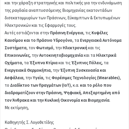
και την χάραξη στρατηγικής και πολιτικής για την ενδυνάμωση
της ραγδαία αναπτυσσόμενης Βιομηχανίας εκατοντάδων
δισεκατομμυρίων των Πράσινων, Εύκαμπτων & Εκτυπωμένων
Ηλεκτρονικών και τις Εφαρμογές τους.
Αυτές εστιάζονται στην
Πράσινη Ενέργεια
, τις
Κυψέλες
Καυσίμου και το Πράσινο Υδρογόνο
, τα
Ενεργειακά Αυτόνομα
Συστήματα
, τον
Φωτισμό
, την
Ηλεκτρονική
και τις
Επικοινωνίες
, την
Αυτοκινητοβιομηχανία
και τα
Ηλεκτρικά
Οχήματα
, τα
Έξυπνα Κτίρια
και τις
Έξυπνες Πόλεις
, τα
Ενεργειακά Θερμοκήπια
, την
Έξυπνη Συσκευασία και
Ασφάλεια
, την
Υγεία
, τις
Φορέσιμες Τεχνολογίες (Wearables)
,
το
Διαδίκτυο των Πραγμάτων (IoT)
, κ.α.
και το ρόλο που
διαδραματίζουν στην Πράσινη, Ψηφιακή, Απεξαρτημένη από
τον Άνθρακα και την Κυκλική Οικονομία και Βιομηχανία
.
Με εκτίμηση,
Καθηγητής Σ. Λογοθετίδης