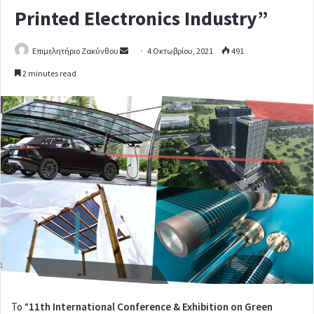
Printed Electronics Industry”
Επιμελητήριο Ζακύνθου
S
4 Οκτωβρίου, 2021
491
e
2 minutes read
n
d
a
n
e
m
a
i
l
Το “
11th International Conference & Exhibition on Green