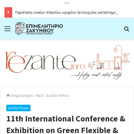
test
Παράταση ενιαίου πλαισίου ωραρίου λειτουργίας καταστημάτων στο Δήμο Ζακύνθου κατά την θερινή περίοδο 2026
Menu
Α
Επιμελητήριο
/
Νέα
/
Δελτία Τύπου
Δελτία Τύπου
11th International Conference &
Exhibition on Green Flexible &