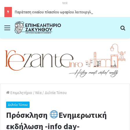
test
Παράταση ενιαίου πλαισίου ωραρίου λειτουργίας καταστημάτων στο Δήμο Ζακύνθου κατά την θερινή περίοδο 2026
Menu
Α
Επιμελητήριο
/
Νέα
/
Δελτία Τύπου
Δελτία Τύπου
Πρόσκληση
Ενημερωτική
εκδήλωση -info day-