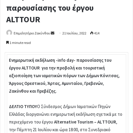
παρουσίασης του έργου
ALTTOUR
Επιμελητήριο Ζακύνθου
S
21 Ιουλίου, 2022
414
e
1 minute read
n
d
Ενημερωτική εκδήλωση -info day- παρουσίασης του
a
έργου ALTTOUR για την προβολή και τουριστική
n
αξιοποίηση των ιαματικών πόρων των Δήμων Κόνιτσας,
e
Άργους Ορεστικού, Άρτας, Αμυνταίου, Γρεβενών,
m
a
Ζακύνθου και Πρεβέζης.
i
l
ΔΕΛΤΙΟ ΤΥΠΟΥ
Ο Σύνδεσμος Δήμων Ιαματικών Πηγών
Ελλάδας διοργανώνει ενημερωτική εκδήλωση σχετικά με το
περιεχόμενο του έργου
Alternative Tourism – ALΤTOUR
,
την Πέμπτη 21 Ιουλίου και ώρα 18:00, στο Συνεδριακό