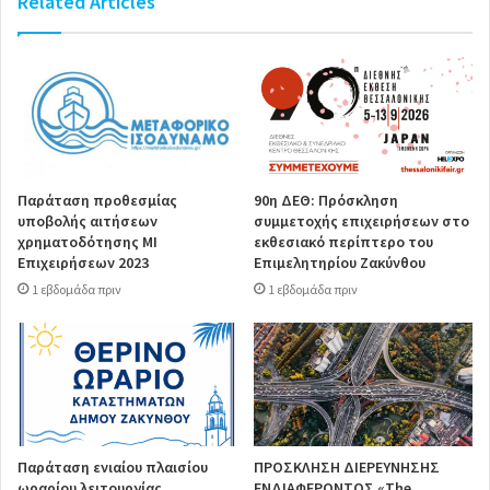
Related Articles
Παράταση προθεσμίας
90η ΔΕΘ: Πρόσκληση
υποβολής αιτήσεων
συμμετοχής επιχειρήσεων στο
χρηματοδότησης ΜΙ
εκθεσιακό περίπτερο του
Επιχειρήσεων 2023
Επιμελητηρίου Ζακύνθου
1 εβδομάδα πριν
1 εβδομάδα πριν
Παράταση ενιαίου πλαισίου
ΠΡΟΣΚΛΗΣΗ ΔΙΕΡΕΥΝΗΣΗΣ
ωραρίου λειτουργίας
ΕΝΔΙΑΦΕΡΟΝΤΟΣ «The