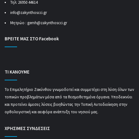
Τηλ: 26950 44614
info@zakynthoscci.gr
Μητρώο :
gemh@zakynthoscci.gr
ΒΡΕΙΤΕ ΜΑΣ ΣΤΟ Facebook
ΤΙ ΚΑΝΟΥΜΕ
Το Επιμελητήριο Ζακύνθου γνωμοδοτεί και συμμετέχει στη λύση όλων των
τοπικών προβλημάτων μέσα από τα θεσμοθετημένα όργανα. Υποδεικνύει
και προτείνει άμεσες λύσεις βοηθώντας την Τοπική Αυτοδιοίκηση στην
ορθολογιστική και αειφόρα ανάπτυξη του νησιού μας.
ΧΡΗΣΙΜΕΣ ΣΥΝΔΕΣΕΙΣ