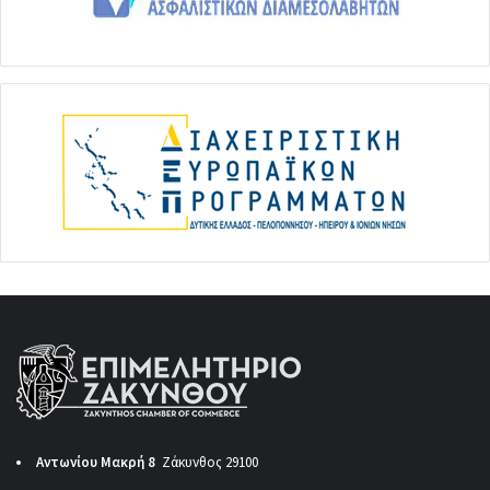
Αντωνίου Μακρή 8
Ζάκυνθος 29100