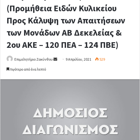
(Προμήθεια Ειδών Κυλικείου
Προς Κάλυψη των Απαιτήσεων
των Μονάδων ΑΒ Δεκελείας &
2ου ΑΚΕ – 120 ΠΕΑ – 124 ΠΒΕ)
Επιμελητήριο Ζακύνθου
S
9 Απριλίου, 2021
529
e
Λιγότερο από ένα λεπτό
n
d
a
n
e
m
a
i
l