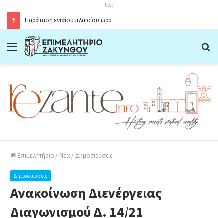
test
Παράταση ενιαίου πλαισίου ωραρίου λειτουργίας καταστημάτων στο Δήμο Ζακύνθου κατά την θερινή περίοδο 2026
Menu
Α
Επιμελητήριο
/
Νέα
/
Δημοσιεύσεις
Δημοσιεύσεις
Ανακοίνωση Διενέργειας
Διαγωνισμού Δ. 14/21