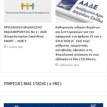
ΠΡΟΣΚΛΗΣΗ ΕΚΔΗΛΩΣΗΣ
Καθορισμός ειδικών θεμάτων
ΕΝΔΙΑΦΕΡΟΝΤΟΣ Νο 2 / 2026
και λεπτομερειών για την
(Επιμελητηρίου Ζακύνθου)
εφαρμογή του άρθρου 19 του ν.
SMART – HUB’S
5313/2026 (Α΄102) περί
ρύθμισης τμηματικής
2 ημέρες πριν
καταβολής οφειλών στη
Φορολογική Διοίκηση σε έως
εβδομήντα δύο (72) δόσεις.
2 εβδομάδες πριν
ΥΠΗΡΕΣΙΕΣ ΜΙΑΣ ΣΤΑΣΗΣ ( e-ΥΜΣ)