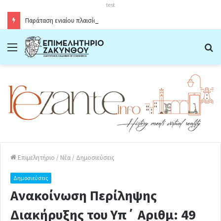
test
Παράταση ενιαίου πλαισίου ωραρίου λειτουργίας καταστημάτων στο Δήμο Ζακύνθου κατά την θερινή περίοδο 2026
Menu
Α
Επιμελητήριο
/
Νέα
/
Δημοσιεύσεις
Δημοσιεύσεις
Ανακοίνωση Περίληψης
Διακήρυξης του Υπ΄ Αριθμ: 49