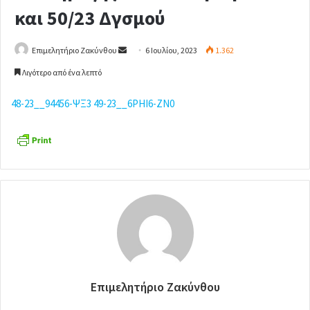
και 50/23 Δγσμού
Επιμελητήριο Ζακύνθου
S
6 Ιουλίου, 2023
1.362
e
Λιγότερο από ένα λεπτό
n
d
48-23__94456-ΨΞ3
49-23__6ΡΗΙ6-ΖΝ0
a
n
e
m
a
i
l
Επιμελητήριο Ζακύνθου