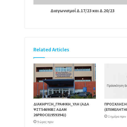
Διαγωνισμοί Δ.17/23 και Δ.20/23
Related Articles
ΔΙΑΚΗΡΥΞΗ_ΓΡΑΦΙΚΗ_ΥΛΗ (ΑΔΑ
ΠΡΟΣΚΛΗΣΗ
ΨΖΤ54690ΒΞ ΑΔΑΜ
(ΕΠΙΜΕΛΗΤΗ
26PROC019593941)
1 ημέρα πριν
9 ώρες πριν