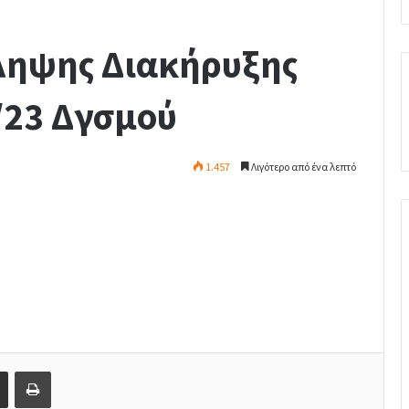
ληψης Διακήρυξης
/23 Δγσμού
1.457
Λιγότερο από ένα λεπτό
Share via Email
Print