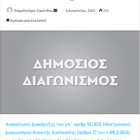
Επιμελητήριο Ζακύνθου
S
6 Αυγούστου, 2025
231
e
Λιγότερο από ένα λεπτό
n
d
a
n
e
m
a
i
l
Ανακοίνωση Διακήρυξης του υπ΄ αριθμ. 91/2025 Ηλεκτρονικού
Διαγωνισμού Ανοικτής Διαδικασίας (άρθρο 27 του ν.4412/2016)