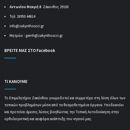
Αντωνίου Μακρή 8
Ζάκυνθος 29100
Τηλ: 26950 44614
info@zakynthoscci.gr
Μητρώο :
gemh@zakynthoscci.gr
ΒΡΕΙΤΕ ΜΑΣ ΣΤΟ Facebook
ΤΙ ΚΑΝΟΥΜΕ
Το Επιμελητήριο Ζακύνθου γνωμοδοτεί και συμμετέχει στη λύση όλων των
τοπικών προβλημάτων μέσα από τα θεσμοθετημένα όργανα. Υποδεικνύει
και προτείνει άμεσες λύσεις βοηθώντας την Τοπική Αυτοδιοίκηση στην
ορθολογιστική και αειφόρα ανάπτυξη του νησιού μας.