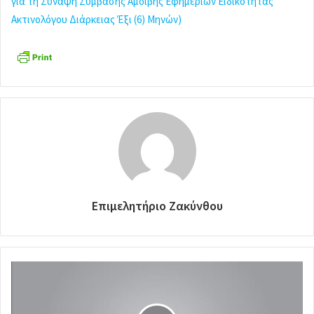
για τη Σύναψη Σύμβασης Αμοιβής Εφημεριών Ειδικότητας
Ακτινολόγου Διάρκειας Έξι (6) Μηνών)
Επιμελητήριο Ζακύνθου