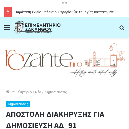
test
Παράταση ενιαίου πλαισίου ωραρίου λειτουργίας καταστημάτων στο Δήμο Ζακύνθου κατά την θερινή περίοδο 2026
Menu
Α
Επιμελητήριο
/
Νέα
/
Δημοσιεύσεις
Δημοσιεύσεις
ΑΠΟΣΤΟΛΗ ΔΙΑΚΗΡΥΞΗΣ ΓΙΑ
ΔΗΜΟΣΙΕΥΣΗ ΑΔ_91