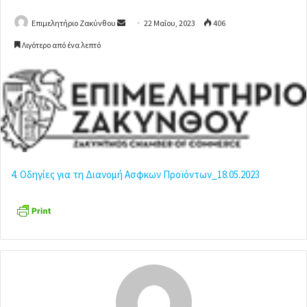
Επιμελητήριο Ζακύνθου
S
22 Μαΐου, 2023
406
e
Λιγότερο από ένα λεπτό
n
d
a
n
e
m
a
i
4. Οδηγίες για τη Διανομή Ασφκων Προϊόντων_18.05.2023
l