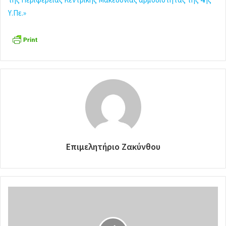
Υ.Πε.»
Επιμελητήριο Ζακύνθου