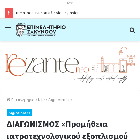
test
Παράταση ενιαίου πλαισίου ωραρίου λειτουργίας καταστημάτων στο Δήμο Ζακύνθου κατά την θερινή περίοδο 2026
Menu
Α
Επιμελητήριο
/
Νέα
/
Δημοσιεύσεις
Δημοσιεύσεις
ΔΙΑΓΩΝΙΣΜΟΣ «Προμήθεια
ιατροτεχνολογικού εξοπλισμού