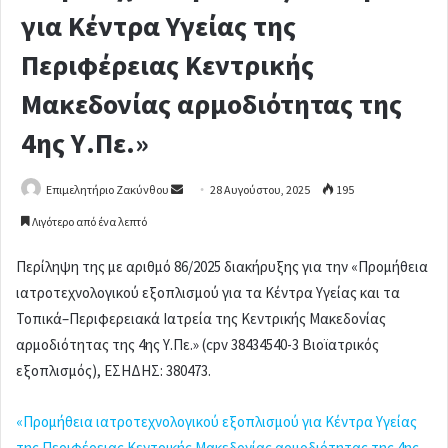
για Κέντρα Υγείας της
Περιφέρειας Κεντρικής
Μακεδονίας αρμοδιότητας της
4ης Υ.Πε.»
Επιμελητήριο Ζακύνθου
S
28 Αυγούστου, 2025
195
e
Λιγότερο από ένα λεπτό
n
d
Περίληψη της με αριθμό 86/2025 διακήρυξης για την «Προμήθεια
a
ιατροτεχνολογικού εξοπλισμού για τα Κέντρα Υγείας και τα
n
Τοπικά–Περιφερειακά Ιατρεία της Κεντρικής Μακεδονίας
e
αρμοδιότητας της 4ης Υ.Πε.» (cpv 38434540-3 Βιοϊατρικός
m
εξοπλισμός), ΕΣΗΔΗΣ: 380473.
a
i
«Προμήθεια ιατροτεχνολογικού εξοπλισμού για Κέντρα Υγείας
l
της Περιφέρειας Κεντρικής Μακεδονίας αρμοδιότητας της 4ης