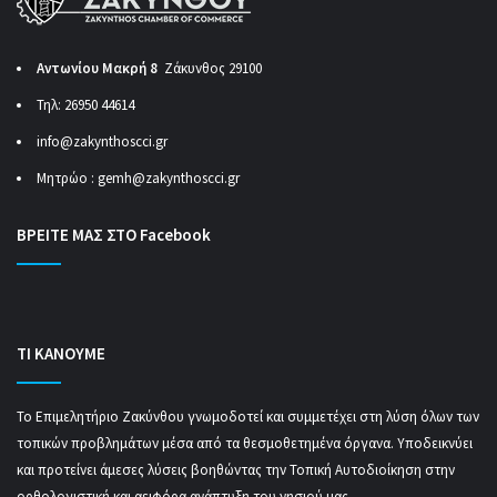
Αντωνίου Μακρή 8
Ζάκυνθος 29100
Τηλ: 26950 44614
info@zakynthoscci.gr
Μητρώο :
gemh@zakynthoscci.gr
ΒΡΕΙΤΕ ΜΑΣ ΣΤΟ Facebook
ΤΙ ΚΑΝΟΥΜΕ
Το Επιμελητήριο Ζακύνθου γνωμοδοτεί και συμμετέχει στη λύση όλων των
τοπικών προβλημάτων μέσα από τα θεσμοθετημένα όργανα. Υποδεικνύει
και προτείνει άμεσες λύσεις βοηθώντας την Τοπική Αυτοδιοίκηση στην
ορθολογιστική και αειφόρα ανάπτυξη του νησιού μας.