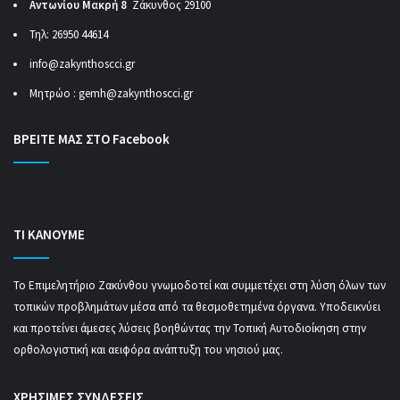
Αντωνίου Μακρή 8
Ζάκυνθος 29100
Τηλ: 26950 44614
info@zakynthoscci.gr
Μητρώο :
gemh@zakynthoscci.gr
ΒΡΕΙΤΕ ΜΑΣ ΣΤΟ Facebook
ΤΙ ΚΑΝΟΥΜΕ
Το Επιμελητήριο Ζακύνθου γνωμοδοτεί και συμμετέχει στη λύση όλων των
τοπικών προβλημάτων μέσα από τα θεσμοθετημένα όργανα. Υποδεικνύει
και προτείνει άμεσες λύσεις βοηθώντας την Τοπική Αυτοδιοίκηση στην
ορθολογιστική και αειφόρα ανάπτυξη του νησιού μας.
ΧΡΗΣΙΜΕΣ ΣΥΝΔΕΣΕΙΣ