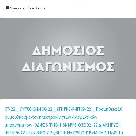
e
Λιγότερο από ένα λεπτό
n
d
a
n
e
m
a
i
l
07-22__ΩΥ786-6ΝΝ
08-22__9ΠΗΨ6-Ρ4Π
09-22__Προμήθεια 10
ρυμουλκούμενων ηλεκτροκίνητων ανυψωτικών
μηχανήματων_9ΔΦΣ6-ΤΗΒ-1
6ΝΜΨ6-Θ3Ε
02_22 ΔΙΑΚΗΡΥΞΗ
ΨΠΝΡ6-ΧΛΗ
iso-8859-7 B y8fTIHNpZ25lZCDBxMHMIOHk4S
10