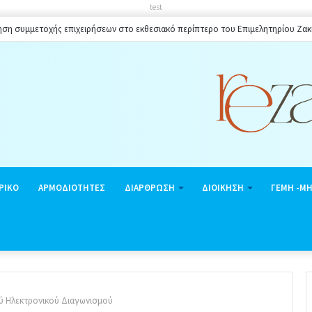
test
 πλαισίου ωραρίου λειτουργίας καταστημάτων στο Δήμο Ζακύνθου κατά την θερ
ΡΙΚΟ
ΑΡΜΟΔΙΟΤΗΤΕΣ
ΔΙΑΡΘΡΩΣΗ
ΔΙΟΙΚΗΣΗ
ΓΕΜΗ -Μ
ύ Ηλεκτρονικού Διαγωνισμού