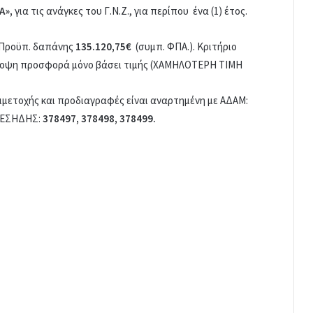
ΙΑ»,
για τις ανάγκες του Γ.Ν.Ζ., για περίπου ένα (1) έτος.
α Προϋπ. δαπάνης
135.120,75€
(συμπ. ΦΠΑ.). Κριτήριο
ποψη προσφορά μόνο βάσει τιμής (ΧΑΜΗΛΟΤΕΡΗ ΤΙΜΗ
μμετοχής και προδιαγραφές είναι αναρτημένη με ΑΔΑΜ:
α ΕΣΗΔΗΣ:
378497, 378498, 378499.