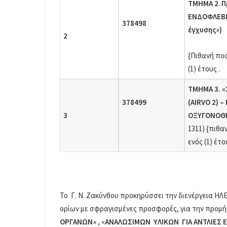
ΤΜΗΜΑ 2
.
Π
ΕΝΔΟΦΛΕΒΙ
378498
έγχυσης»)
2
{Πιθανή πο
(1) έτους .
ΤΜΗΜΑ 3. 
378499
(
AIRVO
2) –
3
ΟΞΥΓΟΝΟΘΕ
1311) {πιθα
ενός (1) έτο
Το Γ. Ν. Ζακύνθου προκηρύσσει την διενέργεια
ορίων με σφραγισμένες προσφορές, για την προμ
ΟΡΓΑΝΩΝ» ,
«
ΑΝΑΛΩΣΙΜΩΝ ΥΛΙΚΩΝ ΓΙΑ ΑΝΤΛΙΕΣ 