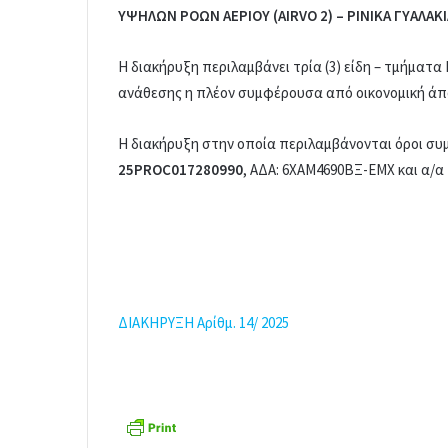
ΥΨΗΛΩΝ ΡΟΩΝ ΑΕΡΙΟΥ (
AIRVO
2) – ΡΙΝΙΚΑ ΓΥΑΛΑΚ
Η διακήρυξη περιλαμβάνει τρία (3) είδη – τμήματ
ανάθεσης η πλέον συμφέρουσα από οικονομική ά
Η διακήρυξη στην οποία περιλαμβάνονται όροι συ
25PROC017280990
, ΑΔΑ: 6ΧΑΜ4690ΒΞ-ΕΜΧ και α/
ΔΙΑΚΗΡΥΞΗ Αρίθμ. 14/ 2025