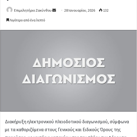
Επιμελητήριο Ζακύνθου
S
28 Ιανουαρίου, 2026
132
e
Λιγότερο από ένα λεπτό
n
d
a
n
e
m
a
i
l
Διακήρυξη ηλεκτρονικού πλειοδοτικού διαγωνισμού, σύμφωνα
με τα καθοριζόμενα στους Γενικούς και Ειδικούς Όρους της