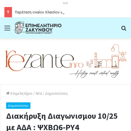
test
Παράταση ενιαίου πλαισίου ωραρίου λειτουργίας καταστημάτων στο Δήμο Ζακύνθου κατά την θερινή περίοδο 2026
Menu
Α
Επιμελητήριο
/
Νέα
/
Δημοσιεύσεις
Δημοσιεύσεις
Διακήρυξη Διαγωνισμου 10/25
με AΔA : ΨΧΒΩ6-ΡΥ4