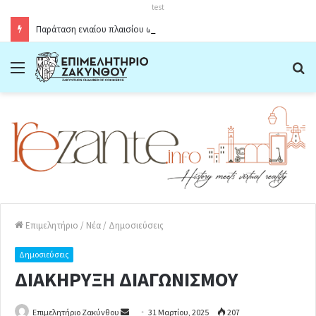
test
Παράταση ενιαίου πλαισίου ωραρίου λειτουργίας καταστημάτων στο Δήμο Ζακύνθου κατά την θερινή περίοδο 2026
Menu
Α
Επιμελητήριο
/
Νέα
/
Δημοσιεύσεις
Δημοσιεύσεις
ΔΙΑΚΗΡΥΞΗ ΔΙΑΓΩΝΙΣΜΟΥ
Επιμελητήριο Ζακύνθου
S
31 Μαρτίου, 2025
207