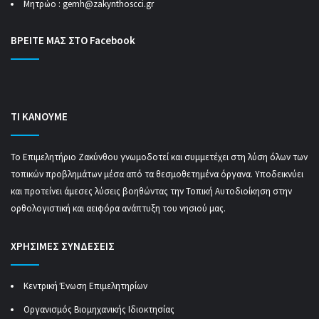
Μητρώο :
gemh@zakynthoscci.gr
ΒΡΕΙΤΕ ΜΑΣ ΣΤΟ Facebook
ΤΙ ΚΑΝΟΥΜΕ
Το Επιμελητήριο Ζακύνθου γνωμοδοτεί και συμμετέχει στη λύση όλων των
τοπικών προβλημάτων μέσα από τα θεσμοθετημένα όργανα. Υποδεικνύει
και προτείνει άμεσες λύσεις βοηθώντας την Τοπική Αυτοδιοίκηση στην
ορθολογιστική και αειφόρα ανάπτυξη του νησιού μας.
ΧΡΗΣΙΜΕΣ ΣΥΝΔΕΣΕΙΣ
Κεντρική Ένωση Επιμελητηρίων
Οργανισμός Βιομηχανικής Ιδιοκτησίας