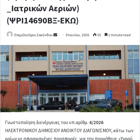
_Ιατρικών Αεριών)
(ΨΡΙ14690ΒΞ-ΕΚΩ)
Επιμελητήριο Ζακύνθου
S
9 Ιουνίου, 2026
55
1 minute read
e
n
d
a
n
e
m
a
i
l
Γνωστοποίηση διενέργειας
του υπ.αρίθμ
. 6/2026
ΗΛΕΚΤΡΟΝΙΚΟΥ ΔΗΜΟΣΙΟΥ ΑΝΟΙΚΤΟΥ ΔΙΑΓΩΝΙΣΜΟΥ, κάτω των
ορίων με σφραγισμένες προσφορές, για την προμήθεια: «Υγρού