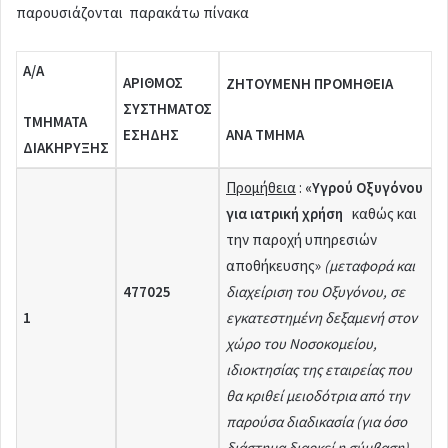
παρουσιάζονται παρακάτω πίνακα
Α/Α
ΑΡΙΘΜΟΣ
ΖΗΤΟΥΜΕΝ
H
ΠΡΟΜΗΘΕΙΑ
ΣΥΣΤΗΜΑΤΟΣ
ΤΜΗΜΑΤΑ
ΕΣΗΔΗΣ
ΑΝΑ ΤΜΗΜΑ
ΔΙΑΚΗΡΥΞΗΣ
Προμήθεια
:
«
Υγρού Οξυγόνου
για ιατρική χρήση
καθώς και
την παροχή υπηρεσιών
αποθήκευσης»
(μεταφορά και
477025
διαχείριση του Οξυγόνου, σε
1
εγκατεστημένη δεξαμενή στον
χώρο του Νοσοκομείου,
ιδιοκτησίας της εταιρείας που
θα κριθεί μειοδότρια από την
παρούσα διαδικασία (για όσο
διάστημα διαρκεί η σύμβαση)