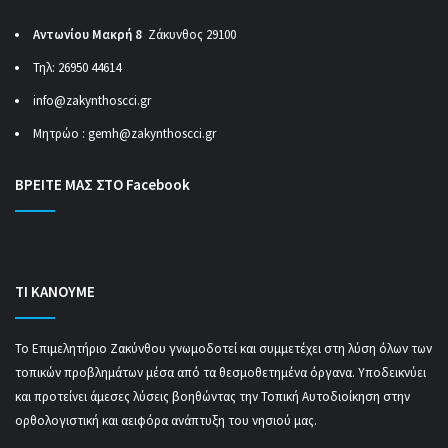
Αντωνίου Μακρή 8
Ζάκυνθος 29100
Τηλ: 26950 44614
info@zakynthoscci.gr
Μητρώο :
gemh@zakynthoscci.gr
ΒΡΕΙΤΕ ΜΑΣ ΣΤΟ Facebook
ΤΙ ΚΑΝΟΥΜΕ
Το Επιμελητήριο Ζακύνθου γνωμοδοτεί και συμμετέχει στη λύση όλων των
τοπικών προβλημάτων μέσα από τα θεσμοθετημένα όργανα. Υποδεικνύει
και προτείνει άμεσες λύσεις βοηθώντας την Τοπική Αυτοδιοίκηση στην
ορθολογιστική και αειφόρα ανάπτυξη του νησιού μας.