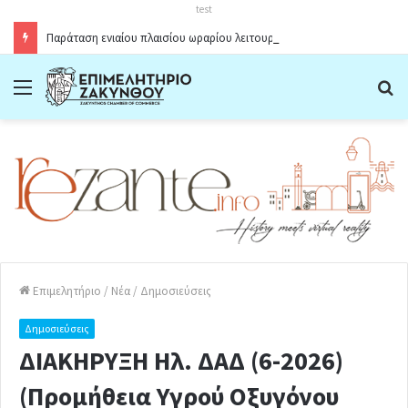
test
Παράταση ενιαίου πλαισίου ωραρίου λειτουργίας καταστημάτων στο Δήμο Ζακύνθου κατά την θερινή περίοδο 2026
Menu
Α
Επιμελητήριο
/
Νέα
/
Δημοσιεύσεις
Δημοσιεύσεις
ΔΙΑΚΗΡΥΞΗ Ηλ. ΔΑΔ (6-2026)
(Προμήθεια Υγρού Οξυγόνου