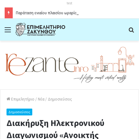
test
Παράταση ενιαίου πλαισίου ωραρίου λειτουργίας καταστημάτων στο Δήμο Ζακύνθου κατά την θερινή περίοδο 2026
Menu
Α
Επιμελητήριο
/
Νέα
/
Δημοσιεύσεις
Δημοσιεύσεις
Διακήρυξη Ηλεκτρονικού
Διαγωνισμού «Ανοικτής