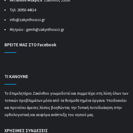
Αντωνίου Μακρή 8
Ζάκυνθος 29100
Τηλ: 26950 44614
info@zakynthoscci.gr
Μητρώο :
gemh@zakynthoscci.gr
ΒΡΕΙΤΕ ΜΑΣ ΣΤΟ Facebook
ΤΙ ΚΑΝΟΥΜΕ
Το Επιμελητήριο Ζακύνθου γνωμοδοτεί και συμμετέχει στη λύση όλων των
τοπικών προβλημάτων μέσα από τα θεσμοθετημένα όργανα. Υποδεικνύει
και προτείνει άμεσες λύσεις βοηθώντας την Τοπική Αυτοδιοίκηση στην
ορθολογιστική και αειφόρα ανάπτυξη του νησιού μας.
ΧΡΗΣΙΜΕΣ ΣΥΝΔΕΣΕΙΣ