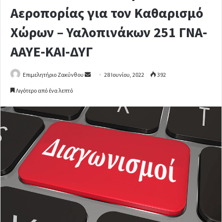
Αεροπορίας για τον Καθαρισμό
Χώρων – Υαλοπινάκων 251 ΓΝΑ-
ΑΑΥΕ-ΚΑΙ-ΔΥΓ
Επιμελητήριο Ζακύνθου
S
28 Ιουνίου, 2022
392
e
Λιγότερο από ένα λεπτό
n
d
a
n
e
m
a
i
l