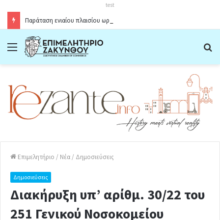
test
Παράταση ενιαίου πλαισίου ωραρίου λειτουργίας καταστημάτων στο Δήμο Ζακύνθου κατά την θερινή περίοδο 2026
Menu
Α
Επιμελητήριο
/
Νέα
/
Δημοσιεύσεις
Δημοσιεύσεις
Διακήρυξη υπ’ αρίθμ. 30/22 του
251 Γενικού Νοσοκομείου