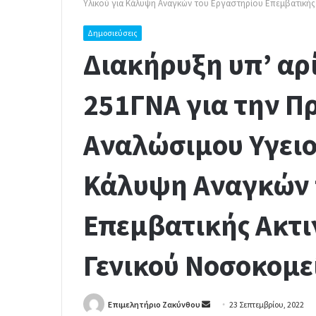
Υλικού για Κάλυψη Αναγκών του Εργαστηρίου Επεμβατικής
Δημοσιεύσεις
Διακήρυξη υπ’ αρί
251ΓΝΑ για την Π
Αναλώσιμου Υγειο
Κάλυψη Αναγκών 
Επεμβατικής Ακτι
Γενικού Νοσοκομε
Επιμελητήριο Ζακύνθου
S
23 Σεπτεμβρίου, 2022