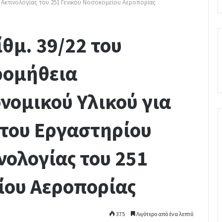
 Ακτινολογίας του 251 Γενικού Νοσοκομείου Αεροπορίας
θμ. 39/22 του
ρομήθεια
νομικού Υλικού για
του Εργαστηρίου
νολογίας του 251
ίου Αεροπορίας
375
Λιγότερο από ένα λεπτό