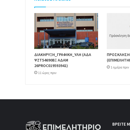
ΔΙΑΚΗΡΥΞΗ_ΓΡΑΦΙΚΗ_ΥΛΗ (ΑΔΑ
ΠΡΟΣΚΛΗΣΗ
ΨΖΤ54690ΒΞ ΑΔΑΜ
(ΕΠΙΜΕΛΗΤΗ
26PROC019593941)
1 ημέρα πριν
11 ώρες πριν
ΒΡΕΙΤΕ Μ