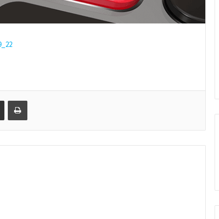
9_22
Share via Email
Print