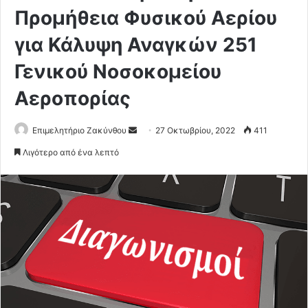
Προμήθεια Φυσικού Αερίου
για Κάλυψη Αναγκών 251
Γενικού Νοσοκομείου
Αεροπορίας
Επιμελητήριο Ζακύνθου
S
27 Οκτωβρίου, 2022
411
e
Λιγότερο από ένα λεπτό
n
d
a
n
e
m
a
i
l