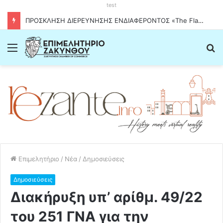
test
ΠΡΟΣΚΛΗΣΗ ΔΙΕΡΕΥΝΗΣΗΣ ΕΝΔΙΑΦΕΡΟΝΤΟΣ «The Flavours of Greece – Stockholm Greek Month»
Menu
Α
Επιμελητήριο
/
Νέα
/
Δημοσιεύσεις
Δημοσιεύσεις
Διακήρυξη υπ’ αρίθμ. 49/22
του 251 ΓΝΑ για την