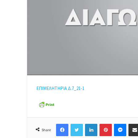
ΕΠΙΜΕΛΗΤΗΡΙΑ Δ.7_21-1
Facebook
Twitter
LinkedIn
Pinterest
Messenger
Share