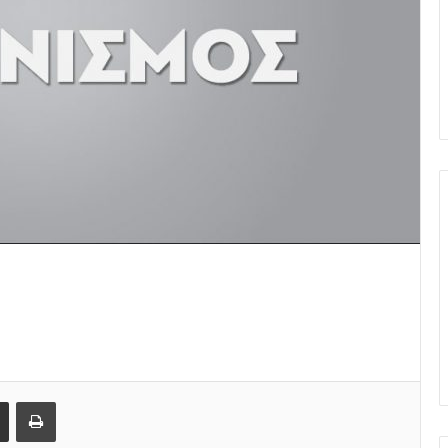
Share via Email
Print