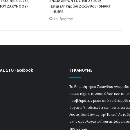
ΟΣ Νο 3 2026 (
ΕΝΔΙΑΦΕΡΟΝΤΟΣ Νο 2 / 2026
ΙΟΥ ΖΑΚΥΝΘΟΥ)
(Επιμελητηρίου Ζακύνθου) SMART
– HUB’S
ν
3 ημέρες πριν
ΑΣ ΣΤΟ Facebook
ΤΙ ΚΑΝΟΥΜΕ
Το Επιμελητήριο Ζακύνθου γνωμοδοτ
συμμετέχει στη λύση όλων των τοπι
προβλημάτων μέσα από τα θεσμοθε
όργανα. Υποδεικνύει και προτείνει ά
λύσεις βοηθώντας την Τοπική Αυτοδ
στην ορθολογιστική και αειφόρα ανά
νησιού μας.