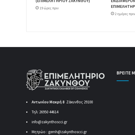
(ΕΠΙΜΕΛΗΤΗΡΙΟΥ ΖΑΚΥΝΘΟΥ)
ΕΝΔΙΑΦΕΡΟΝΤ
ΕΠΙΜΕΛΗΤΗΡ
19 ώρες πριν
2 ημέρες πρι
ΒΡΕΙΤΕ Μ
Αντωνίου Μακρή 8
Ζάκυνθος 29100
Τηλ: 26950 44614
info@zakynthoscci.gr
Μητρώο :
gemh@zakynthoscci.gr