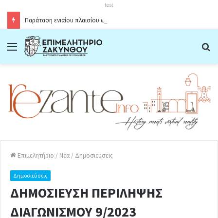
test
Παράταση ενιαίου πλαισίου ωραρίου λειτουργίας καταστημάτων στο Δήμο Ζακύνθου κατά την θερινή περίοδο 2026
Menu
Α
Επιμελητήριο
/
Νέα
/
Δημοσιεύσεις
Δημοσιεύσεις
ΔΗΜΟΣΙΕΥΣΗ ΠΕΡΙΛΗΨΗΣ
ΔΙΑΓΩΝΙΣΜΟΥ 9/2023