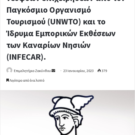
Παγκόσμιο Οργανισμό
Τουρισμού (UNWTO) και το
Ίδρυμα Εμπορικών Εκθέσεων
των Καναρίων Νησιών
(INFECAR).
Επιμελητήριο Ζακύνθου
S
23 Ιανουαρίου, 2023
379
e
Λιγότερο από ένα λεπτό
n
d
a
n
e
m
a