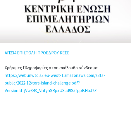
i
l
ΑΠ234 ΕΠΙΣΤΟΛΗ ΠΡΟΕΔΡΟΥ ΚΕΕΕ
Χρήσιμες Πληροφορίες στοn ακόλουθο σύνδεσμο:
https://webunwto.s3.eu-west-1.amazonaws.com/s3fs-
public/2022-12/tors-island-challenge.pdf?
VersionId=jVw343_VnfyhSRpxUSad9S5fppBHbJ7Z