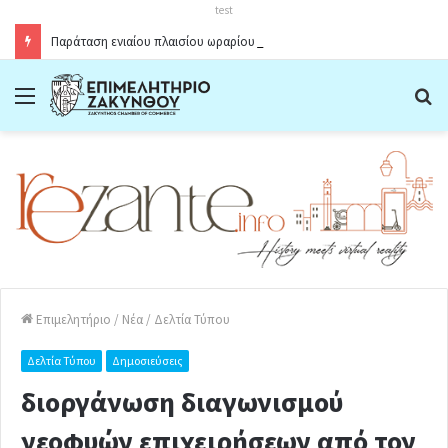
test
Παράταση ενιαίου πλαισίου ωραρίου λειτουργίας καταστημάτων στο Δήμο Ζακύνθου κατά την θερινή περίοδο 2026
Menu
Α
Επιμελητήριο
/
Νέα
/
Δελτία Τύπου
Δελτία Τύπου
Δημοσιεύσεις
διοργάνωση διαγωνισμού
νεοφυών επιχειρήσεων από τον