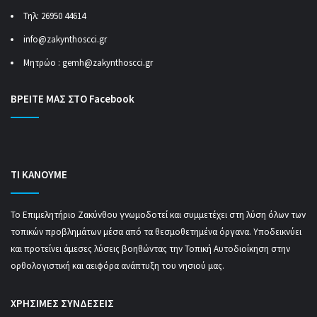
Τηλ: 26950 44614
info@zakynthoscci.gr
Μητρώο :
gemh@zakynthoscci.gr
ΒΡΕΙΤΕ ΜΑΣ ΣΤΟ Facebook
ΤΙ ΚΑΝΟΥΜΕ
Το Επιμελητήριο Ζακύνθου γνωμοδοτεί και συμμετέχει στη λύση όλων των
τοπικών προβλημάτων μέσα από τα θεσμοθετημένα όργανα. Υποδεικνύει
και προτείνει άμεσες λύσεις βοηθώντας την Τοπική Αυτοδιοίκηση στην
ορθολογιστική και αειφόρα ανάπτυξη του νησιού μας.
ΧΡΗΣΙΜΕΣ ΣΥΝΔΕΣΕΙΣ