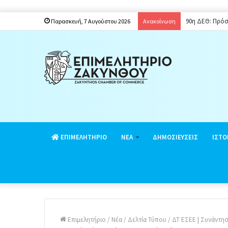
Παράταση ενια
Παρασκευή, 7 Αυγούστου 2026
Ανακοίνωση
EΠΙΜΕΛΗΤΗΡΙΟ
ΝΕΑ
ΔΗΜΟΣΙΕΥΣΕΙΣ
ΙΣΤΟ
Επιμελητήριο
/
Νέα
/
Δελτία Τύπου
/
ΔΤ ΕΣΕΕ | Συνάντησ