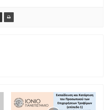
Share via Email
Print