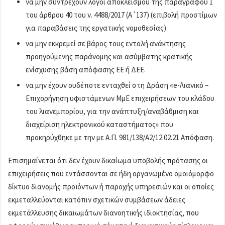
να μην συντρέχουν λόγοι αποκλεισμού της παραγράφου 1
του άρθρου 40 του ν. 4488/2017 (Α΄137) (επιβολή προστίμων
για παραβάσεις της εργατικής νομοθεσίας)
να μην εκκρεμεί σε βάρος τους εντολή ανάκτησης
προηγούμενης παράνομης και ασύμβατης κρατικής
ενίσχυσης βάση απόφασης ΕΕ ή ΔΕΕ.
να μην έχουν ουδέποτε ενταχθεί στη Δράση «e-Λιανικό –
Επιχορήγηση υφιστάμενων ΜμΕ επιχειρήσεων του κλάδου
του λιανεμπορίου, για την ανάπτυξη/αναβάθμιση και
διαχείριση ηλεκτρονικού καταστήματος» που
προκηρύχθηκε με την με Α.Π. 981/138/Α2/12.02.21 Απόφαση.
Επισημαίνεται ότι δεν έχουν δικαίωμα υποβολής πρότασης οι
επιχειρήσεις που εντάσσονται σε ήδη οργανωμένο ομοιόμορφο
δίκτυο διανομής προϊόντων ή παροχής υπηρεσιών και οι οποίες
εκμεταλλεύονται κατόπιν σχετικών συμβάσεων άδειες
εκμετάλλευσης δικαιωμάτων διανοητικής ιδιοκτησίας, που