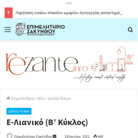
test
Παράταση ενιαίου πλαισίου ωραρίου λειτουργίας καταστημάτων στο Δήμο Ζακύνθου κατά την θερινή περίοδο 2026
Menu
Α
Επιμελητήριο
/
Νέα
/
Δελτία Τύπου
Δελτία Τύπου
Ε-Λιανικό (Β’ Κύκλος)
Επιμελητήριο Ζακύνθου
S
28 Ιουνίου, 2021
460