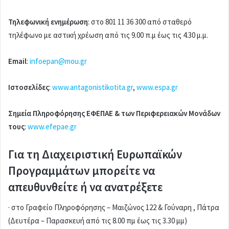
Τηλεφωνική ενημέρωση
: στο 801 11 36 300 από σταθερό
τηλέφωνο με αστική χρέωση από τις 9.00 π.μ έως τις 4.30 μ.μ.
Εmail
:
infoepan@mou.gr
Ιστοσελίδες
:
www.antagonistikotita.gr
,
www.espa.gr
Σημεία Πληροφόρησης ΕΦΕΠΑΕ & των Περιφερειακών Μονάδων
τους
:
www.efepae.gr
Για τη Διαχειριστική Ευρωπαϊκών
Προγραμμάτων μπορείτε να
απευθυνθείτε ή να ανατρέξετε
· στο Γραφείο Πληροφόρησης – Μαιζώνος 122 & Γούναρη , Πάτρα
(Δευτέρα – Παρασκευή από τις 8.00 πµ έως τις 3.30 µµ)