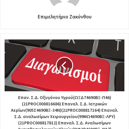
Επιμελητήριο Ζακύνθου
Επαν. Σ.Δ. Οξυγόνου Υγρού(ΩΞΔ74690ΒΞ-Π46)
(21PROC008816686) Επαναλ. Σ.Δ. Ιατρικών
Αερίων(905Σ4690ΒΞ-34Ν)(21PROC008817164) Επαναλ.
Σ.Δ. αναλωσίμων Χειρουργείου(99ΜΩ4690ΒΞ-ΛΡΥ)
(21PROC008817812) Επαναλ. Σ.Δ. Αναλωσίμων
Αναισθησιολογικών Υλικών(ΨΦ2Β4690ΒΞ-ΨΛ7)