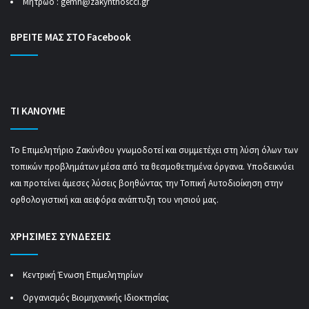
Μητρώο :
gemh@zakynthoscci.gr
ΒΡΕΙΤΕ ΜΑΣ ΣΤΟ Facebook
ΤΙ ΚΑΝΟΥΜΕ
Το Επιμελητήριο Ζακύνθου γνωμοδοτεί και συμμετέχει στη λύση όλων των
τοπικών προβλημάτων μέσα από τα θεσμοθετημένα όργανα. Υποδεικνύει
και προτείνει άμεσες λύσεις βοηθώντας την Τοπική Αυτοδιοίκηση στην
ορθολογιστική και αειφόρα ανάπτυξη του νησιού μας.
ΧΡΗΣΙΜΕΣ ΣΥΝΔΕΣΕΙΣ
Κεντρική Ένωση Επιμελητηρίων
Οργανισμός Βιομηχανικής Ιδιοκτησίας