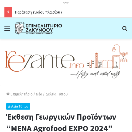
test
Παράταση ενιαίου πλαισίου ωραρίου λειτουργίας καταστημάτων στο Δήμο Ζακύνθου κατά την θερινή περίοδο 2026
Menu
Α
Επιμελητήριο
/
Νέα
/
Δελτία Τύπου
Δελτία Τύπου
Έκθεση Γεωργικών Προϊόντων
“MENA Agrofood EXPO 2024”