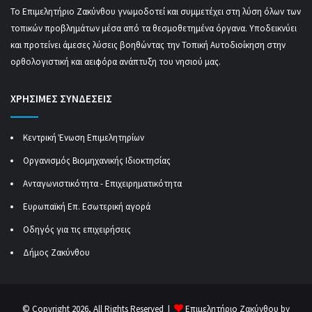
Το Επιμελητήριο Ζακύνθου γνωμοδοτεί και συμμετέχει στη λύση όλων των
τοπικών προβλημάτων μέσα από τα θεσμοθετημένα όργανα. Υποδεικνύει
και προτείνει άμεσες λύσεις βοηθώντας την Τοπική Αυτοδιοίκηση στην
ορθολογιστική και αειφόρα ανάπτυξη του νησιού μας.
ΧΡΗΣΙΜΕΣ ΣΥΝΔΕΣΕΙΣ
Κεντρική Ένωση Επιμελητηρίων
Οργανισμός Βιομηχανικής Ιδιοκτησίας
Ανταγωνιστικότητα - Επιχειρηματικότητα
Ευρωπαϊκή Επ. Εσωτερική αγορά
Οδηγός για τις επιχειρήσεις
Δήμος Ζακύνθου
© Copyright 2026, All Rights Reserved |
Επιμελητήριο Ζακύνθου by