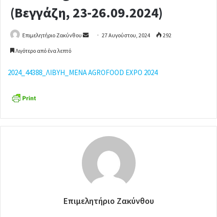
(Βεγγάζη, 23-26.09.2024)
Επιμελητήριο Ζακύνθου
S
27 Αυγούστου, 2024
292
e
Λιγότερο από ένα λεπτό
n
d
2024_44388_ΛΙΒΥΗ_MENA AGROFOOD EXPO 2024
a
n
e
m
a
i
l
Επιμελητήριο Ζακύνθου