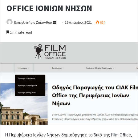
OFFICE ΙΟΝΙΩΝ ΝΗΣΩΝ
Επιμελητήριο Ζακύνθου
S
16 Απριλίου, 2021
624
e
1 minute read
n
d
a
n
e
m
a
i
l
Η Περιφέρεια Ιονίων Νήσων δημιούργησε το δικό της Film Office,