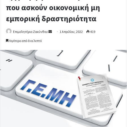
που ασκούν οικονομική μη
εμπορική δραστηριότητα
Επιμελητήριο Ζακύνθου
S
1 Απριλίου, 2022
419
e
Λιγότερο από ένα λεπτό
n
d
a
n
e
m
a
i
l