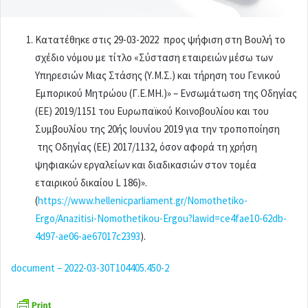
Κατατέθηκε στις 29-03-2022 προς ψήφιση στη Βουλή το
σχέδιο νόμου με τίτλο «Σύσταση εταιρειών μέσω των
Υπηρεσιών Μιας Στάσης (Υ.Μ.Σ.) και τήρηση του Γενικού
Εμπορικού Μητρώου (Γ.Ε.ΜΗ.)» – Ενσωμάτωση της Οδηγίας
(ΕΕ) 2019/1151 του Ευρωπαϊκού Κοινοβουλίου και του
Συμβουλίου της 20ής Ιουνίου 2019 για την τροποποίηση
της Οδηγίας (ΕΕ) 2017/1132, όσον αφορά τη χρήση
ψηφιακών εργαλείων και διαδικασιών στον τομέα
εταιρικού δικαίου L 186)».
(
https://www.hellenicparliament.gr/Nomothetiko-
Ergo/Anazitisi-Nomothetikou-Ergou?lawid=ce4fae10-62db-
4d97-ae06-ae67017c2393
).
document – 2022-03-30T104405.450-2