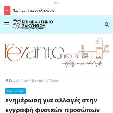
test
Παράταση ενιαίου πλαισίου ωραρίου λειτουργίας καταστημάτων στο Δήμο Ζακύνθου κατά την θερινή περίοδο 2026
Menu
Α
Επιμελητήριο
/
Νέα
/
Δελτία Τύπου
Δελτία Τύπου
ενημέρωση για αλλαγές στην
εγγραφή φυσικών προσώπων