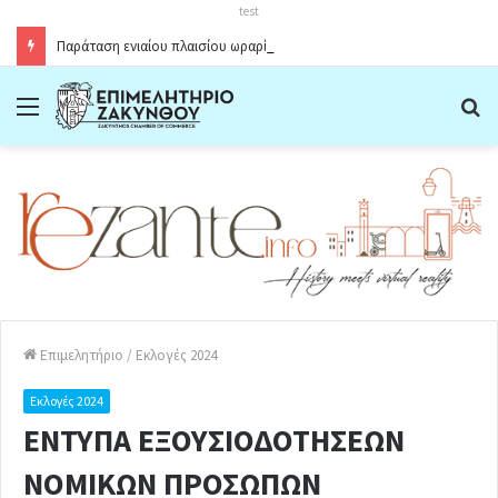
test
Παράταση ενιαίου πλαισίου ωραρίου λειτουργίας καταστημάτων στο Δήμο Ζακύνθου κατά την θερινή περίοδο 2026
Menu
Α
Επιμελητήριο
/
Εκλογές 2024
Εκλογές 2024
ΕΝΤΥΠΑ ΕΞΟΥΣΙΟΔΟΤΗΣΕΩΝ
ΝΟΜΙΚΩΝ ΠΡΟΣΩΠΩΝ