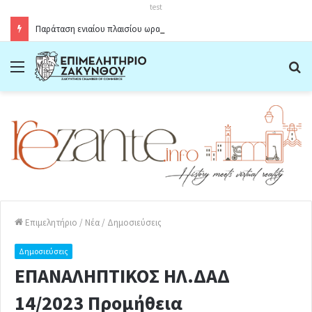
test
Παράταση ενιαίου πλαισίου ωραρίου λειτουργίας καταστημάτων στο Δήμο Ζακύνθου κατά την θερινή περίοδο 2026
Menu
Α
Επιμελητήριο
/
Νέα
/
Δημοσιεύσεις
Δημοσιεύσεις
ΕΠΑΝΑΛΗΠΤΙΚΟΣ ΗΛ.ΔΑΔ
14/2023 Προμήθεια