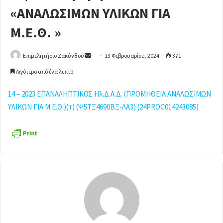
«ΑΝΑΛΩΣΙΜΩΝ ΥΛΙΚΩΝ ΓΙΑ
Μ.Ε.Θ. »
Επιμελητήριο Ζακύνθου
S
13 Φεβρουαρίου, 2024
371
e
Λιγότερο από ένα λεπτό
n
d
14 – 2023 ΕΠΑΝΑΛΗΠΤΙΚΟΣ Ηλ.Δ.Α.Δ. (ΠΡΟΜΗΘΕΙΑ ΑΝΑΛΩΣΙΜΩΝ
a
ΥΛΙΚΩΝ ΓΙΑ Μ.Ε.Θ.)(τ) (Ψ5ΤΞ4690ΒΞ-ΛΑ3) (24PROC014243085)
n
e
m
a
i
l