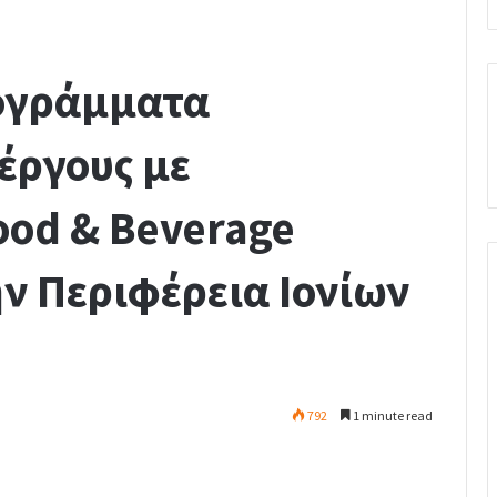
ογράμματα
έργους με
ood & Beverage
 Περιφέρεια Ιονίων
792
1 minute read