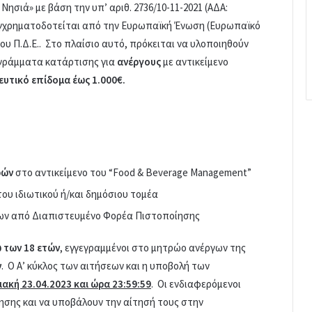
Νησιά» με βάση την υπ’ αριθ. 2736/10-11-2021 (ΑΔΑ:
γχρηματοδοτείται από την Ευρωπαϊκή Ένωση (Ευρωπαϊκό
ου Π.Δ.Ε.. Στο πλαίσιο αυτό, πρόκειται να υλοποιηθούν
γράμματα κατάρτισης για
ανέργους
με αντικείμενο
ευτικό επίδομα έως 1.000€.
ρών
στο αντικείμενο του “Food & Beverage Management”
του ιδιωτικού ή/και δημόσιου τομέα
ων από Διαπιστευμένο Φορέα Πιστοποίησης
 των 18 ετών
, εγγεγραμμένοι στο μητρώο ανέργων της
ν
. Ο Α’ κύκλος των αιτήσεων και η υποβολή των
ιακή 23.04.2023 και ώρα 23:59:59
. Οι ενδιαφερόμενοι
ησης και να υποβάλουν την αίτησή τους στην