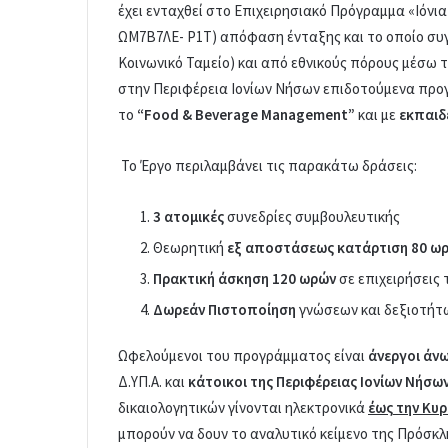
έχει ενταχθεί στο Επιχειρησιακό Πρόγραμμα «Ιόνια 
ΩΜ7Β7ΛΕ- Ρ1Τ) απόφαση ένταξης και το οποίο συ
Κοινωνικό Ταμείο) και από εθνικούς πόρους μέσω τ
στην Περιφέρεια Ιονίων Νήσων επιδοτούμενα προ
το
“Food & Beverage Management”
και με
εκπαιδ
Το Έργο περιλαμβάνει τις παρακάτω δράσεις:
3
ατομικές
συνεδρίες συμβουλευτικής
Θεωρητική
εξ αποστάσεως κατάρτιση 80 ω
Πρακτική άσκηση 120 ωρών
σε επιχειρήσεις 
Δωρεάν Πιστοποίηση
γνώσεων και δεξιοτήτ
Ωφελούμενοι του προγράμματος είναι
άνεργοι άνω
Δ.ΥΠ.Α. και
κάτοικοι της Περιφέρειας Ιονίων Νήσω
δικαιολογητικών γίνονται ηλεκτρονικά
έως την Κυρ
μπορούν να δουν το αναλυτικό κείμενο της Πρόσκλ