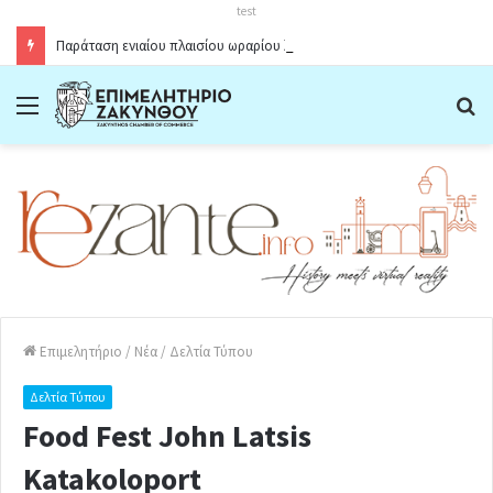
test
Παράταση ενιαίου πλαισίου ωραρίου λειτουργίας καταστημάτων στο Δήμο Ζακύνθου κατά την θερινή περίοδο 2026
Menu
Α
Επιμελητήριο
/
Νέα
/
Δελτία Τύπου
Δελτία Τύπου
Food Fest John Latsis
Katakoloport