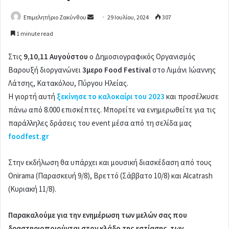
Επιμελητήριο Ζακύνθου
S
29 Ιουλίου, 2024
307
e
1 minute read
n
d
Στις
9,10,11 Αυγούστου
ο Δημοσιογραφικός Οργανισμός
a
Βαρουξή διοργανώνει
3μερο Food Festival
στο Λιμάνι Ιώαννης
n
Λάτσης, Κατακόλου, Πύργου Ηλείας.
e
Η γιορτή αυτή
ξεκίνησε το καλοκαίρι του 2023
και προσέλκυσε
m
πάνω από 8.000 επισκέπτες. Μπορείτε να ενημερωθείτε για τις
a
παράλληλες δράσεις του event μέσα από τη σελίδα μας
i
foodfest.gr
l
Στην εκδήλωση θα υπάρχει και μουσική διασκέδαση από τους
Onirama (Παρασκευή 9/8), Βρεττό (Σάββατο 10/8) και Alcatrash
(Κυριακή 11/8).
Παρακαλούμε για την ενημέρωση των μελών σας που
δραστηριοποιούνται στον κλάδο της εστίασης, των