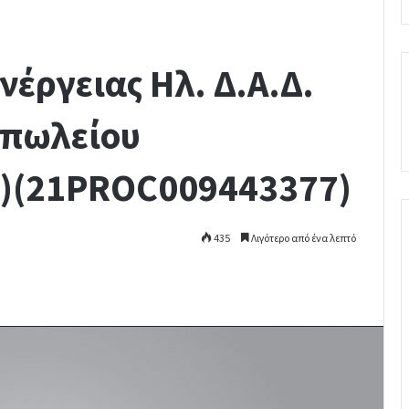
έργειας Ηλ. Δ.Α.Δ.
οπωλείου
)(21PROC009443377)
435
Λιγότερο από ένα λεπτό