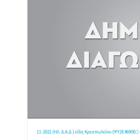
a
i
l
11-2021 (Ηλ. Δ.Α.Δ.) είδη Κρεοπωλείου (ΨΥ2Ε4690Β