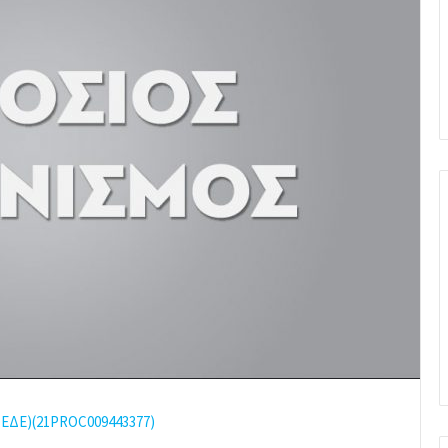
Ξ-ΕΔΕ)(21PROC009443377)