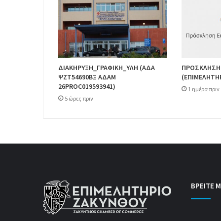
ΔΙΑΚΗΡΥΞΗ_ΓΡΑΦΙΚΗ_ΥΛΗ (ΑΔΑ
ΠΡΟΣΚΛΗΣΗ
ΨΖΤ54690ΒΞ ΑΔΑΜ
(ΕΠΙΜΕΛΗΤΗ
26PROC019593941)
1 ημέρα πριν
5 ώρες πριν
ΒΡΕΙΤΕ Μ