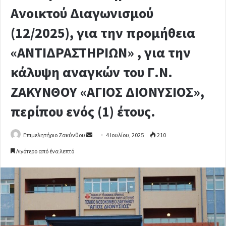
Ανοικτού Διαγωνισμού
(12/2025), για την προμήθεια
«ΑΝΤΙΔΡΑΣΤΗΡΙΩΝ» , για την
κάλυψη αναγκών του Γ.Ν.
ΖΑΚΥΝΘΟΥ «ΑΓΙΟΣ ΔΙΟΝΥΣΙΟΣ»,
περίπου ενός (1) έτους.
Επιμελητήριο Ζακύνθου
S
4 Ιουλίου, 2025
210
e
Λιγότερο από ένα λεπτό
n
d
a
n
e
m