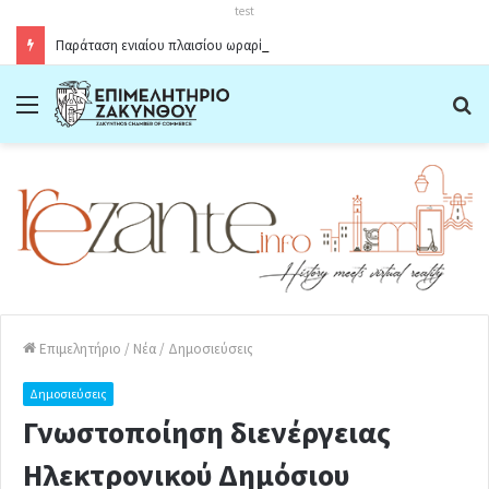
test
Παράταση ενιαίου πλαισίου ωραρίου λειτουργίας καταστημάτων στο Δήμο Ζακύνθου κατά την θερινή περίοδο 2026
Menu
Α
Επιμελητήριο
/
Νέα
/
Δημοσιεύσεις
Δημοσιεύσεις
Γνωστοποίηση διενέργειας
Ηλεκτρονικού Δημόσιου