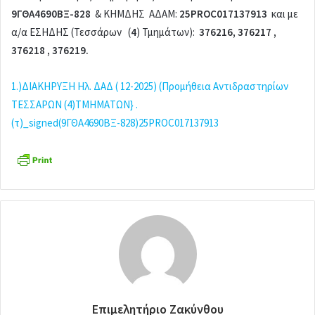
9ΓΘΑ4690ΒΞ-828
& ΚΗΜΔΗΣ ΑΔΑΜ:
25PROC017137913
και με
α/α ΕΣΗΔΗΣ (Τεσσάρων (
4
) Τμημάτων):
376216, 376217 ,
376218 , 376219.
1.)ΔΙΑΚΗΡΥΞΗ Ηλ. ΔΑΔ ( 12-2025) (Προμήθεια Αντιδραστηρίων
ΤΕΣΣΑΡΩΝ (4)TMHMAΤΩΝ} .
(τ)_signed(9ΓΘΑ4690ΒΞ-828)25PROC017137913
Επιμελητήριο Ζακύνθου