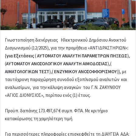
a
i
l
Γνωστοποίηση διενέργειας Ηλεκτρονικού Δημόσιου Ανοικτού
Διαγωνισμού (12/2025), για την προμήθεια «ΑΝΤΙΔΡΑΣΤΗΡΙΩΝ»
:
{
για Εξετάσεις
(
ΑΥΤΟΜΑΤΟΥ ΑΝΑΛΥΤΗ ΠΑΡΑΜΕΤΡΩΝ ΠΗΞΕΩΣ
),
(
ΑΥΤΟΜΑΤΟΥ
ΑΝΟΣΟΛΟΓΙΚΟΥ ΑΝΑΛΥΤΗ ΑΙΜΟΔΟΣΙΑΣ
),(
ΑΙΜΑΤΟΛΟΓΙΚΩΝ ΤΕΣΤ
),(
ΕΝΖΥΜΙΚΟΥ ΑΝΟΣΟΦΘΟΡΙΣΜΟΥ
)}, με
ταυτόχρονη παραχώρηση συνοδού εξοπλισμού αναλυτών και
αναλωσίμων, για την κάλυψη αναγκών του Γ.Ν. ΖΑΚΥΝΘΟΥ
«ΑΓΙΟΣ ΔΙΟΝΥΣΙΟΣ», περίπου ενός (1) έτους.
Προϋπ. δαπάνης 173.497,67 € συμπ. ΦΠΑ. Με κριτήριο
κατακύρωσης τη χαμηλότερη τιμή.
Για περισσότερες πληροφορίες επισκεφθείτε τη ΔΙΑΥΓΕΙΑ ΑΔΑ: