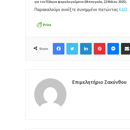
για τον Έλληνα φορολογούμενο (Μπανγκόκ, 22 Μάϊου 2025).
e
Παρακαλούμε ανοίξτε συνημμένο πατώντας
ΕΔΩ
.
m
a
i
l
Facebook
Twitter
LinkedIn
Pinterest
Messenger
Share
Επιμελητήριο Ζακύνθου