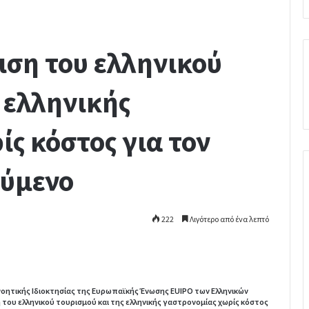
ση του ελληνικού
 ελληνικής
ς κόστος για τον
ύμενο
222
Λιγότερο από ένα λεπτό
νοητικής Ιδιοκτησίας της Ευρωπαϊκής Ένωσης EUIPO των Ελληνικών
 του ελληνικού τουρισμού και της ελληνικής γαστρονομίας χωρίς κόστος