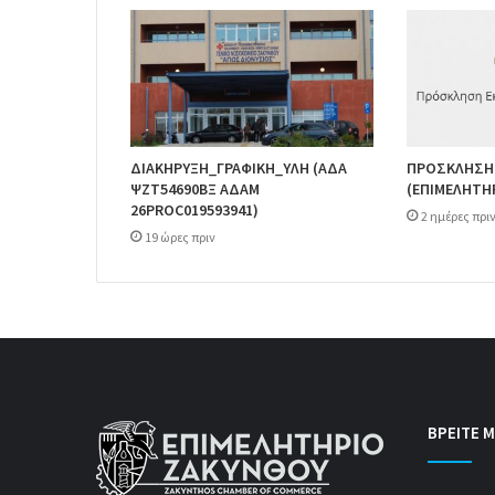
ΔΙΑΚΗΡΥΞΗ_ΓΡΑΦΙΚΗ_ΥΛΗ (ΑΔΑ
ΠΡΟΣΚΛΗΣΗ
ΨΖΤ54690ΒΞ ΑΔΑΜ
(ΕΠΙΜΕΛΗΤΗ
26PROC019593941)
2 ημέρες πρι
19 ώρες πριν
ΒΡΕΙΤΕ Μ