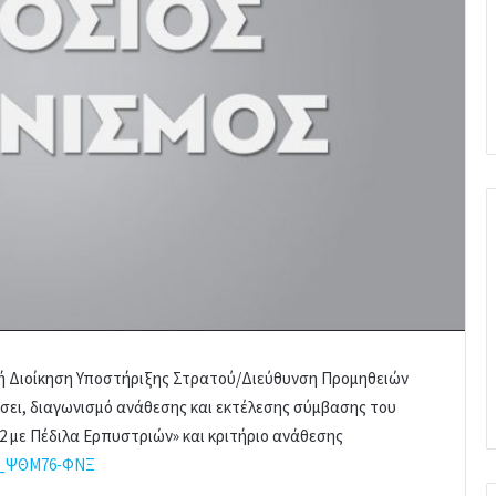
κή Διοίκηση Υποστήριξης Στρατού/Διεύθυνση Προμηθειών
ει, διαγωνισμό ανάθεσης και εκτέλεσης σύμβασης του
 με Πέδιλα Ερπυστριών» και κριτήριο ανάθεσης
__ΨΘΜ76-ΦΝΞ