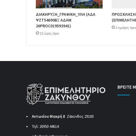
ΔΙΑΚΗΡΥΞΗ_ΓΡΑΦΙΚΗ_ΥΛΗ (ΑΔΑ
ΠΡΟΣΚΛΗΣΗ
ΨΖΤ54690ΒΞ ΑΔΑΜ
(ΕΠΙΜΕΛΗΤΗ
26PROC019593941)
2 ημέρες πρι
22 ώρες πριν
ΒΡΕΙΤΕ Μ
Αντωνίου Μακρή 8
Ζάκυνθος 29100
Τηλ: 26950 44614