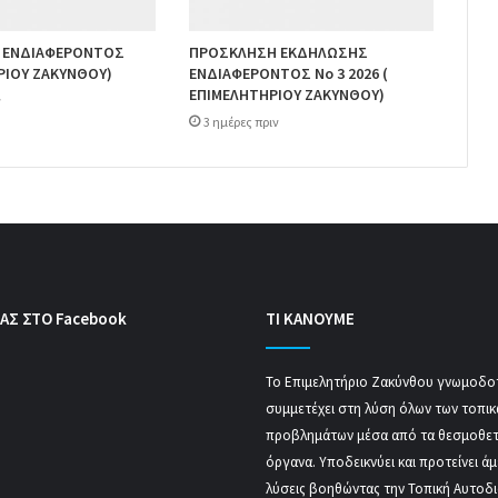
 ΕΝΔΙΑΦΕΡΟΝΤΟΣ
ΠΡΟΣΚΛΗΣΗ ΕΚΔΗΛΩΣΗΣ
ΡΙΟΥ ΖΑΚΥΝΘΟΥ)
ΕΝΔΙΑΦΕΡΟΝΤΟΣ Νο 3 2026 (
ΕΠΙΜΕΛΗΤΗΡΙΟΥ ΖΑΚΥΝΘΟΥ)
ν
3 ημέρες πριν
ΑΣ ΣΤΟ Facebook
ΤΙ ΚΑΝΟΥΜΕ
Το Επιμελητήριο Ζακύνθου γνωμοδοτ
συμμετέχει στη λύση όλων των τοπι
προβλημάτων μέσα από τα θεσμοθε
όργανα. Υποδεικνύει και προτείνει ά
λύσεις βοηθώντας την Τοπική Αυτοδ