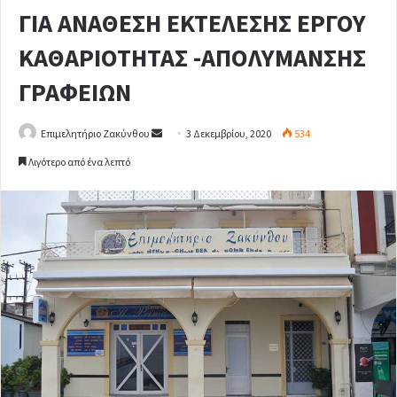
ΓΙΑ ΑΝΑΘΕΣΗ ΕΚΤΕΛΕΣΗΣ ΕΡΓΟΥ
ΚΑΘΑΡΙΟΤΗΤΑΣ -ΑΠΟΛΥΜΑΝΣΗΣ
ΓΡΑΦΕΙΩΝ
Επιμελητήριο Ζακύνθου
S
3 Δεκεμβρίου, 2020
534
e
Λιγότερο από ένα λεπτό
n
d
a
n
e
m
a
i
l