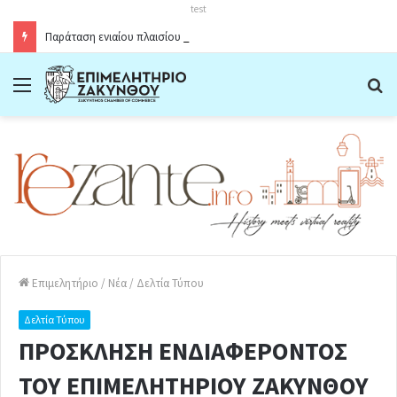
test
Παράταση ενιαίου πλαισίου ωραρίου λειτουργίας καταστημάτων στο Δήμο Ζακύνθου κατά την θερινή περίοδο 2026
Menu
Α
Επιμελητήριο
/
Νέα
/
Δελτία Τύπου
Δελτία Τύπου
ΠΡΟΣΚΛΗΣΗ ΕΝΔΙΑΦΕΡΟΝΤΟΣ
ΤΟΥ ΕΠΙΜΕΛΗΤΗΡΙΟΥ ΖΑΚΥΝΘΟΥ