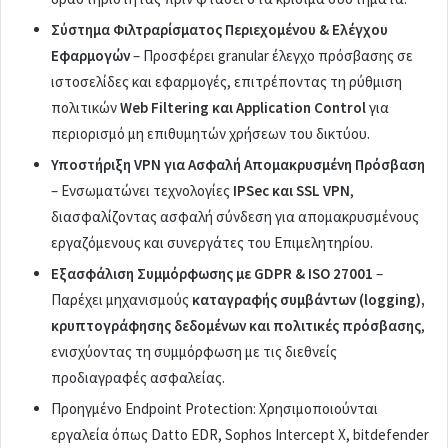
Σύστημα Φιλτραρίσματος Περιεχομένου & Ελέγχου
Εφαρμογών
– Προσφέρει granular έλεγχο πρόσβασης σε
ιστοσελίδες και εφαρμογές, επιτρέποντας τη ρύθμιση
πολιτικών
Web Filtering και Application Control
για
περιορισμό μη επιθυμητών χρήσεων του δικτύου.
Υποστήριξη VPN για Ασφαλή Απομακρυσμένη Πρόσβαση
– Ενσωματώνει τεχνολογίες
IPSec και SSL VPN
,
διασφαλίζοντας ασφαλή σύνδεση για απομακρυσμένους
εργαζόμενους και συνεργάτες του Επιμελητηρίου.
Εξασφάλιση Συμμόρφωσης με GDPR & ISO 27001
–
Παρέχει μηχανισμούς
καταγραφής συμβάντων (logging),
κρυπτογράφησης δεδομένων και πολιτικές πρόσβασης
,
ενισχύοντας τη συμμόρφωση με τις διεθνείς
προδιαγραφές ασφαλείας.
Προηγμένο Endpoint Protection: Χρησιμοποιούνται
εργαλεία όπως Datto EDR, Sophos Intercept X, bitdefender