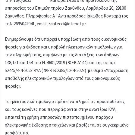
την 16/6/2025 και ώρα 14.00 στο πρωτόκολλο της
υπηρεσίας του Επιμελητηρίου Ζακύνθου, Λομβάρδου 20, 29100
Ζάκυνθος. Πληροφορίες Α΄ Αντιπρόεδρος Ιάκωβος Κονταράτος
τηλ. 2695041941, email: zantecci@otenet.gr
Ενημερώνουμε ότι υπάρχει υποχρέωση από τους οικονομικούς
φορείς για έκδοση και υποβολή ηλεκτρονικών τιμολογίων για
την πληρωμή τους, σύμφωνα με τις διατάξεις των άρθρων
148,151 και 154 του Ν. 4601/2019 ( ΦΕΚ Α’ 44) και της υπ αρ.
52445/4-4-2023 ΚΥΑ ( ΦΕΚ Β 2385/12-4-2023) με θέμα «Υποχρέωση
υποβολής ηλεκτρονικών τιμολογίων από τους οικονομικούς
φορείς».
Το ηλεκτρονικό τιμολόγιο πρέπει να πληροί τις προϋποθέσεις
και τους κανόνες που περιγράφονται στην ανωτέρω ΚΥΑ,
απαιτεί τη χρήση υπηρεσιών πιστοποιημένου παρόχου
ηλεκτρονικής έκδοσης στοιχείων και βασίζεται σε συγκεκριμένο
μορφότυπο.