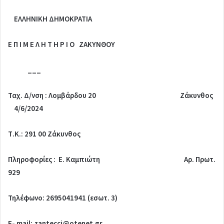
ΕΛΛΗΝΙΚΗ ΔΗΜΟΚΡΑΤΙΑ
Ε Π Ι Μ Ε Λ Η Τ Η Ρ Ι Ο ΖΑΚΥΝΘΟΥ
___
Ταχ. Δ/νση : Λομβάρδου 20 Ζάκυνθος
4/6/2024
Τ.Κ.: 291 00 Ζάκυνθος
Πληροφορίες : Ε. Καμπιώτη Αρ. Πρωτ.
929
Τηλέφωνο: 2695041941 (εσωτ. 3)
E- mail: zantecci@otenet.gr