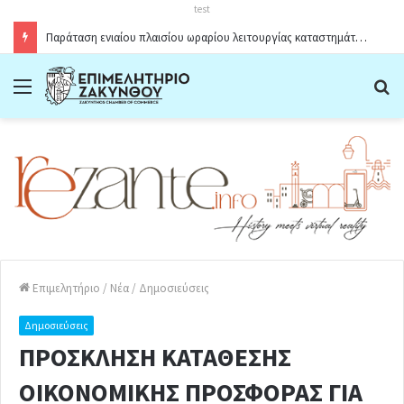
test
ΠΡΟΣΚΛΗΣΗ ΔΙΕΡΕΥΝΗΣΗΣ ΕΝΔΙΑΦΕΡΟΝΤΟΣ «The Flavours of Greece – Stockholm Greek Month»
Menu
Α
Επιμελητήριο
/
Νέα
/
Δημοσιεύσεις
Δημοσιεύσεις
ΠΡΟΣΚΛΗΣΗ ΚΑΤΑΘΕΣΗΣ
ΟΙΚΟΝΟΜΙΚΗΣ ΠΡΟΣΦΟΡΑΣ ΓΙΑ