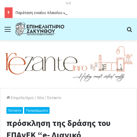
test
Παράταση ενιαίου πλαισίου ωραρίου λειτουργίας καταστημάτων στο Δήμο Ζακύνθου κατά την θερινή περίοδο 2026
Menu
Α
Επιμελητήριο
/
Νέα
/
Έκτακτο
Έκτακτο
Προγράμματα
πρόσκληση της δράσης του
ΕΠΑνΕΚ “e- Λιανικό