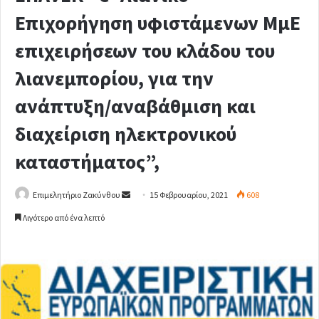
Επιχορήγηση υφιστάμενων ΜμΕ
επιχειρήσεων του κλάδου του
λιανεμπορίου, για την
ανάπτυξη/αναβάθμιση και
διαχείριση ηλεκτρονικού
καταστήματος”,
Επιμελητήριο Ζακύνθου
S
15 Φεβρουαρίου, 2021
608
e
Λιγότερο από ένα λεπτό
n
d
a
n
e
m