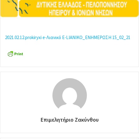
a
i
l
2021.02.12.prokiryxi e-Λιανικό
E-LIANIKO_ΕΝΗΜΕΡΩΣΗ 15_02_21
Επιμελητήριο Ζακύνθου