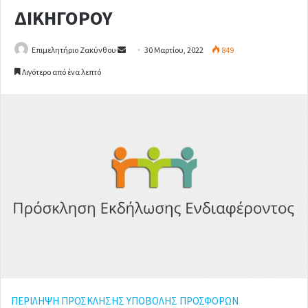
ΔΙΚΗΓΟΡΟΥ
Επιμελητήριο Ζακύνθου
S
30 Μαρτίου, 2022
849
e
Λιγότερο από ένα λεπτό
n
d
a
n
e
m
a
i
l
ΠΕΡΙΛΗΨΗ ΠΡΟΣΚΛΗΣΗΣ ΥΠΟΒΟΛΗΣ ΠΡΟΣΦΟΡΩΝ