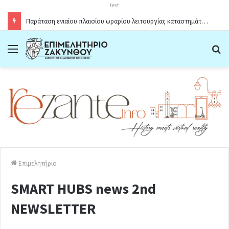
test
Παράταση ενιαίου πλαισίου ωραρίου λειτουργίας καταστημάτων στο Δήμο Ζακύνθου κατά την θερινή περίοδο 2026
Menu
Α
Επιμελητήριο
SMART HUBS news 2nd
NEWSLETTER