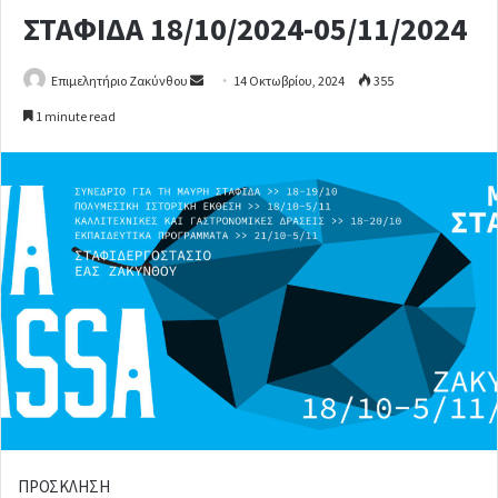
ΣΤΑΦΙΔΑ 18/10/2024-05/11/2024
Επιμελητήριο Ζακύνθου
S
14 Οκτωβρίου, 2024
355
e
1 minute read
n
d
a
n
e
m
a
i
l
ΠΡΟΣΚΛΗΣΗ