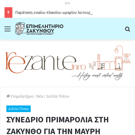
test
Παράταση ενιαίου πλαισίου ωραρίου λειτουργίας καταστημάτων στο Δήμο Ζακύνθου κατά την θερινή περίοδο 2026
Menu
Α
Επιμελητήριο
/
Νέα
/
Δελτία Τύπου
Δελτία Τύπου
ΣΥΝΕΔΡΙΟ ΠΡΙΜΑΡΟΛΙΑ ΣΤΗ
ΖΑΚΥΝΘΟ ΓΙΑ ΤΗΝ ΜΑΥΡΗ