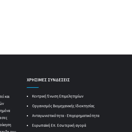
ΧΡΗΣΙΜΕΣ ΣΥΝΔΕΣΕΙΣ
Κεντρική Ένωση Επιμελητηρίων
εί και
κών
Οργανισμός Βιομηχανικής Ιδιοκτησίας
τημένα
Ανταγωνιστικότητα - Επιχειρηματικότητα
μεσες
ιοίκηση
Ευρωπαϊκή Επ. Εσωτερική αγορά
πτυξη του