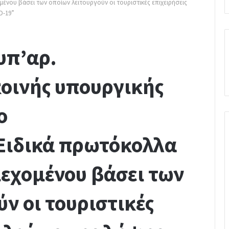
ένου βάσει των οποίων λειτουργούν οι τουριστικές επιχειρήσεις
D-19”
υπ’αρ.
κοινής υπουργικής
ο
Ειδικά πρωτόκολλα
ιεχομένου βάσει των
ν οι τουριστικές