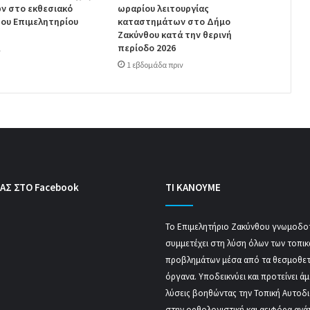
ν στο εκθεσιακό
ωραρίου λειτουργίας
ου Επιμελητηρίου
καταστημάτων στο Δήμο
Ζακύνθου κατά την θερινή
περίοδο 2026
ν
1 εβδομάδα πριν
ΑΣ ΣΤΟ Facebook
ΤΙ ΚΑΝΟΥΜΕ
Το Επιμελητήριο Ζακύνθου γνωμοδοτ
συμμετέχει στη λύση όλων των τοπι
προβλημάτων μέσα από τα θεσμοθε
όργανα. Υποδεικνύει και προτείνει ά
λύσεις βοηθώντας την Τοπική Αυτοδ
στην ορθολογιστική και αειφόρα ανά