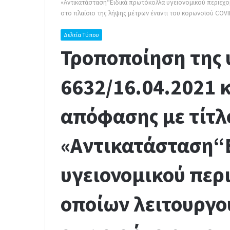
«Αντικατάσταση“Ειδικά πρωτόκολλα υγειονομικού περιεχομ
στο πλαίσιο της λήψης μέτρων έναντι του κορωνοϊού COVI
Δελτία Τύπου
Τροποποίηση της 
6632/16.04.2021 
απόφασης με τίτλ
«Αντικατάσταση“
υγειονομικού περ
οποίων λειτουργού