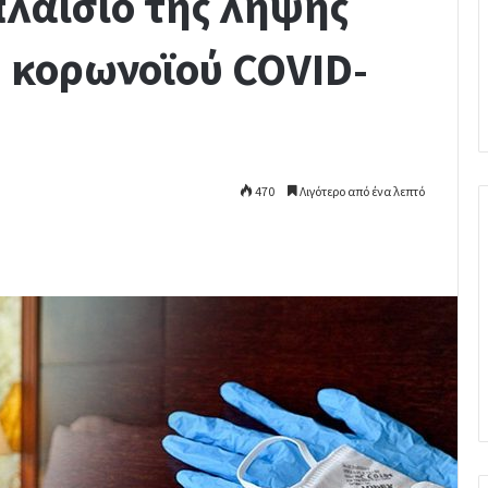
πλαίσιο της λήψης
υ κορωνοϊού COVID-
470
Λιγότερο από ένα λεπτό