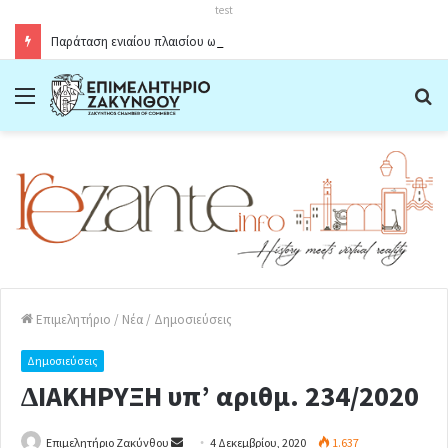
test
Παράταση ενιαίου πλαισίου ωραρίου λειτουργίας καταστημάτων στο Δήμο Ζακύνθου κατά την θερινή περίοδο 2026
Menu
Α
Επιμελητήριο
/
Νέα
/
Δημοσιεύσεις
Δημοσιεύσεις
∆ΙΑΚΗΡΥΞΗ υπ’ αριθµ. 234/2020
Επιμελητήριο Ζακύνθου
S
4 Δεκεμβρίου, 2020
1.637