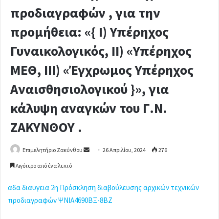
προδιαγραφών , για την
προμήθεια: «{ Ι) Υπέρηχος
Γυναικολογικός, ΙΙ) «Υπέρηχος
ΜΕΘ, ΙΙΙ) «Έγχρωμος Υπέρηχος
Αναισθησιολογικού }», για
κάλυψη αναγκών του Γ.Ν.
ΖΑΚΥΝΘΟΥ .
Επιμελητήριο Ζακύνθου
S
26 Απριλίου, 2024
276
e
Λιγότερο από ένα λεπτό
n
d
αδα διαυγεια 2η Πρόσκληση διαβούλευσης αρχικών τεχνικών
a
προδιαγραφών ΨΝΙΑ4690ΒΞ-8ΒΖ
n