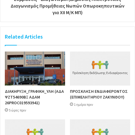
Διαγωνισμός Προμήθειας Νωπών Οπωροκηπευτικών
για XΙI Μ/Κ ΜΠ)
Related Articles
ΔΙΑΚΗΡΥΞΗ_ΓΡΑΦΙΚΗ_ΥΛΗ (ΑΔΑ
ΠΡΟΣΚΛΗΣΗ ΕΝΔΙΑΦΕΡΟΝΤΟΣ
ΨΖΤ54690ΒΞ ΑΔΑΜ
(ΕΠΙΜΕΛΗΤΗΡΙΟΥ ΖΑΚΥΝΘΟΥ)
26PROC019593941)
1 ημέρα πριν
5 ώρες πριν