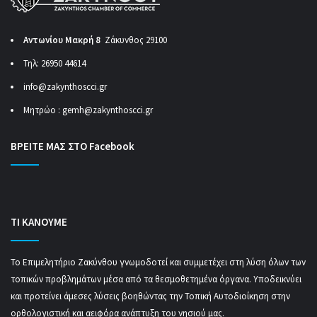
Αντωνίου Μακρή 8
Ζάκυνθος 29100
Τηλ: 26950 44614
info@zakynthoscci.gr
Μητρώο :
gemh@zakynthoscci.gr
ΒΡΕΙΤΕ ΜΑΣ ΣΤΟ Facebook
ΤΙ ΚΑΝΟΥΜΕ
Το Επιμελητήριο Ζακύνθου γνωμοδοτεί και συμμετέχει στη λύση όλων των
τοπικών προβλημάτων μέσα από τα θεσμοθετημένα όργανα. Υποδεικνύει
και προτείνει άμεσες λύσεις βοηθώντας την Τοπική Αυτοδιοίκηση στην
ορθολογιστική και αειφόρα ανάπτυξη του νησιού μας.