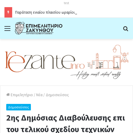
test
Παράταση ενιαίου πλαισίου ωραρίου λειτουργίας καταστημάτων στο Δήμο Ζακύνθου κατά την θερινή περίοδο 2026
Menu
Α
Επιμελητήριο
/
Νέα
/
Δημοσιεύσεις
Δημοσιεύσεις
2ης Δημόσιας Διαβούλευσης επι
του τελικού σχεδίου τεχνικών