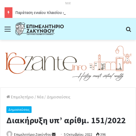
test
Παράταση ενιαίου πλαισίου ωραρίου λειτουργίας καταστημάτων στο Δήμο Ζακύνθου κατά την θερινή περίοδο 2026
Menu
Α
Επιμελητήριο
/
Νέα
/
Δημοσιεύσεις
Δημοσιεύσεις
Διακήρυξη υπ’ αρίθμ. 151/2022
Επιμελητήριο Ζακύνθου
S
5 Οκτωβρίου, 2022
396