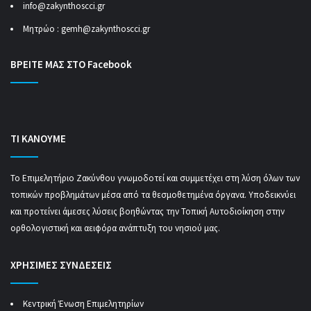
info@zakynthoscci.gr
Μητρώο :
gemh@zakynthoscci.gr
ΒΡΕΙΤΕ ΜΑΣ ΣΤΟ Facebook
ΤΙ ΚΑΝΟΥΜΕ
Το Επιμελητήριο Ζακύνθου γνωμοδοτεί και συμμετέχει στη λύση όλων των
τοπικών προβλημάτων μέσα από τα θεσμοθετημένα όργανα. Υποδεικνύει
και προτείνει άμεσες λύσεις βοηθώντας την Τοπική Αυτοδιοίκηση στην
ορθολογιστική και αειφόρα ανάπτυξη του νησιού μας.
ΧΡΗΣΙΜΕΣ ΣΥΝΔΕΣΕΙΣ
Κεντρική Ένωση Επιμελητηρίων