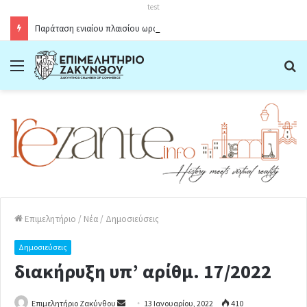
test
Παράταση ενιαίου πλαισίου ωραρίου λειτουργίας καταστημάτων στο Δήμο Ζακύνθου κατά την θερινή περίοδο 2026
Menu
Α
Επιμελητήριο
/
Νέα
/
Δημοσιεύσεις
Δημοσιεύσεις
διακήρυξη υπ’ αρίθμ. 17/2022
Επιμελητήριο Ζακύνθου
S
13 Ιανουαρίου, 2022
410