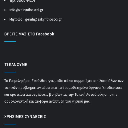
Τηλ: 26950 44614
info@zakynthoscci.gr
Μητρώο :
gemh@zakynthoscci.gr
ΒΡΕΙΤΕ ΜΑΣ ΣΤΟ Facebook
ΤΙ ΚΑΝΟΥΜΕ
Το Επιμελητήριο Ζακύνθου γνωμοδοτεί και συμμετέχει στη λύση όλων των
τοπικών προβλημάτων μέσα από τα θεσμοθετημένα όργανα. Υποδεικνύει
και προτείνει άμεσες λύσεις βοηθώντας την Τοπική Αυτοδιοίκηση στην
ορθολογιστική και αειφόρα ανάπτυξη του νησιού μας.
ΧΡΗΣΙΜΕΣ ΣΥΝΔΕΣΕΙΣ