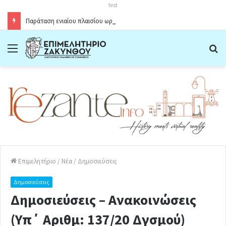
test
Παράταση ενιαίου πλαισίου ωραρίου λειτουργίας καταστημάτων στο Δήμο Ζακύνθου κατά την θερινή περίοδο 2026
Menu
Α
Επιμελητήριο
/
Νέα
/
Δημοσιεύσεις
Δημοσιεύσεις
Δημοσιεύσεις – Ανακοινώσεις
(Υπ΄ Αριθμ: 137/20 Δγσμού)