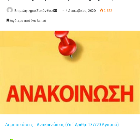
Επιμελητήριο Ζακύνθου
S
4 Δεκεμβρίου, 2020
1.682
e
Λιγότερο από ένα λεπτό
n
d
a
n
e
m
a
i
l
Δημοσιεύσεις – Ανακοινώσεις (Υπ΄ Αριθμ: 137/20 Δγσμού)