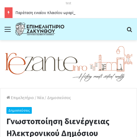
test
Παράταση ενιαίου πλαισίου ωραρίου λειτουργίας καταστημάτων στο Δήμο Ζακύνθου κατά την θερινή περίοδο 2026
Menu
Α
Επιμελητήριο
/
Νέα
/
Δημοσιεύσεις
Δημοσιεύσεις
Γνωστοποίηση διενέργειας
Ηλεκτρονικού Δημόσιου