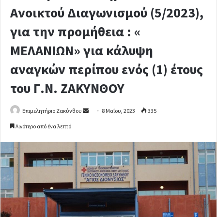
Ανοικτού Διαγωνισμού (5/2023),
για την προμήθεια : «
ΜΕΛΑΝΙΩΝ» για κάλυψη
αναγκών περίπου ενός (1) έτους
του Γ.Ν. ΖΑΚΥΝΘΟΥ
Επιμελητήριο Ζακύνθου
S
8 Μαΐου, 2023
335
e
Λιγότερο από ένα λεπτό
n
d
a
n
e
m
a
i