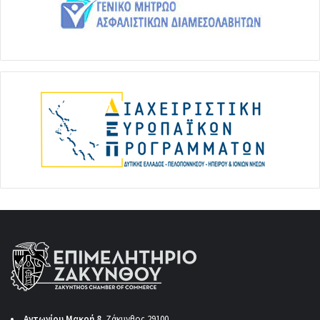
Αντωνίου Μακρή 8
Ζάκυνθος 29100