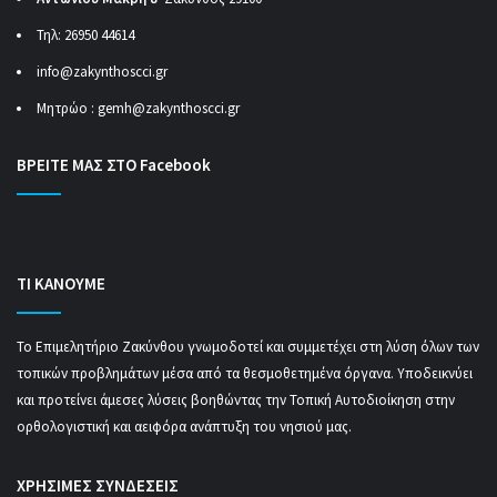
Τηλ: 26950 44614
info@zakynthoscci.gr
Μητρώο :
gemh@zakynthoscci.gr
ΒΡΕΙΤΕ ΜΑΣ ΣΤΟ Facebook
ΤΙ ΚΑΝΟΥΜΕ
Το Επιμελητήριο Ζακύνθου γνωμοδοτεί και συμμετέχει στη λύση όλων των
τοπικών προβλημάτων μέσα από τα θεσμοθετημένα όργανα. Υποδεικνύει
και προτείνει άμεσες λύσεις βοηθώντας την Τοπική Αυτοδιοίκηση στην
ορθολογιστική και αειφόρα ανάπτυξη του νησιού μας.
ΧΡΗΣΙΜΕΣ ΣΥΝΔΕΣΕΙΣ