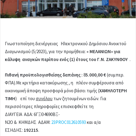
l
Γνωστοποίηση διενέργειας Ηλεκτρονικού Δημόσιου Ανοικτού
Διαγωνισμού (5/2023), για την προμήθεια:
«
ΜΕΛΑΝΙΩΝ» για
κάλυψη αναγκών περίπου ενός (1) έτους του Γ.Ν. ΖΑΚΥΝΘΟΥ
.
Πιθανή
προϋπολογισθείσης
δαπάνης :
8
5.000,00 €
(συμπερ.
ΦΠΑ).Με κριτήριο κατακύρωσης , η πλέον συμφέρουσα από
οικονομική άποψη προσφορά μόνο βάσει τιμής (
ΧΑΜΗΛΟΤΕΡΗ
ΤΙΜΗ
) επί του
συνόλου
των ζητουμένων ειδών. Για
περισσότερες πληροφορίες επισκεφθείτε τη
ΔΙΑΥΓΕΙΑ ΑΔΑ: 6ΓΞΘ4690ΒΞ-
Ν2Ο & ΚΗΜΔΗΣ ΑΔΑΜ:
23PROC012610593
και α/α
ΕΣΗΔΗΣ:
192215
.