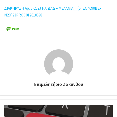
ΔΙΑΚΗΡΥΞΗ Αρ. 5-2023 Ηλ. ΔΑΔ – ΜΕΛΑΝΙΑ__(6ΓΞΘ4690ΒΞ-
Ν2Ο)23PROC012610593
Επιμελητήριο Ζακύνθου